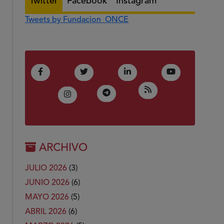
Twitter
Facebook
Instagram
Tweets by Fundacion_ONCE
(Abre en nueva ventana)
(Abre en nueva ventana)
(Abre en nueva ventana)
(Abre en nue
Facebook
Twitter
LinkedIn
Youtube
(Abre en nueva ven
RSS
(Abre en nueva ventana)
Telegram
(Abre en nueva ventana)
Instagram
ARCHIVO
JULIO 2026
(3)
JUNIO 2026
(6)
MAYO 2026
(5)
ABRIL 2026
(6)