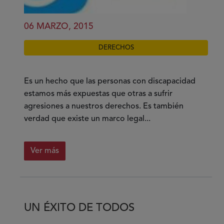
06 MARZO, 2015
DERECHOS
Es un hecho que las personas con discapacidad
estamos más expuestas que otras a sufrir
agresiones a nuestros derechos. Es también
verdad que existe un marco legal...
Ver más
sobre
La
buena
pelea
UN ÉXITO DE TODOS
(la
autodefensa)