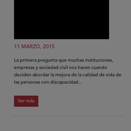
11 MARZO, 2015
La primera pregunta que muchas instituciones,
empresas y sociedad civil nos hacen cuando
deciden abordar la mejora de la calidad de vida de
las personas con discapacidad...
Ver más
sobre
El
plan
de