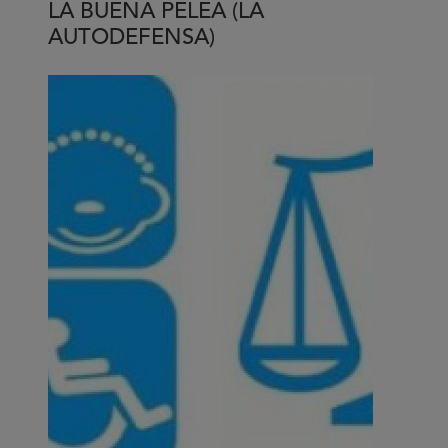
LA BUENA PELEA (LA
la
AUTODEFENSA)
otra
generación
‘nini’