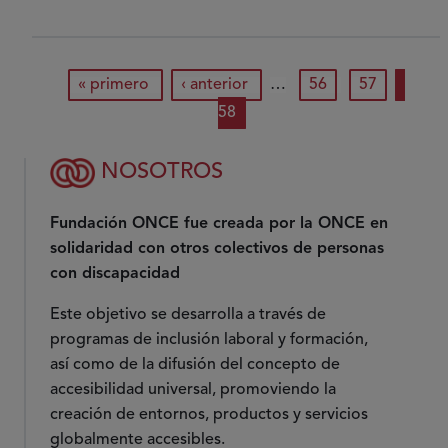
energía
la
Ilusión,
Paginación
primera página
nuestro
página anterior
página
página
página
« primero
‹ anterior
…
56
57
motor
58
el
talento
NOSOTROS
de
las
Fundación ONCE fue creada por la ONCE en
personas!
solidaridad con otros colectivos de personas
con discapacidad
Este objetivo se desarrolla a través de
programas de inclusión laboral y formación,
así como de la difusión del concepto de
accesibilidad universal, promoviendo la
creación de entornos, productos y servicios
globalmente accesibles.