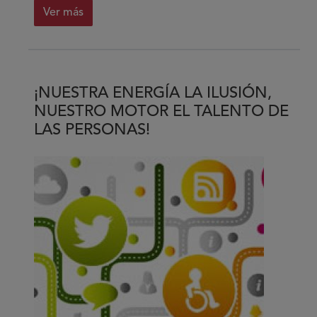
Ver más
sobre
La
solidaridad
es
¡NUESTRA ENERGÍA LA ILUSIÓN,
patrimonio
NUESTRO MOTOR EL TALENTO DE
de
LAS PERSONAS!
todos