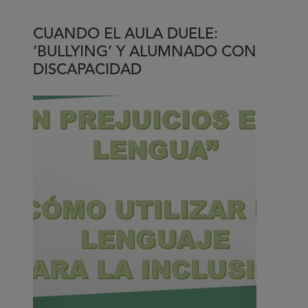
nueva
vida:
CUANDO EL AULA DUELE:
de
‘BULLYING’ Y ALUMNADO CON
sentirme
DISCAPACIDAD
perdido
a
trabajar
en
lo
que
me
gusta