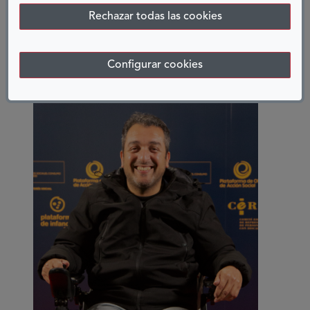
GRACIAS A UNA CASILLA
que
Rechazar todas las cookies
debe
cumplirse
Configurar cookies