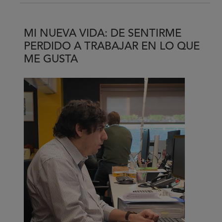
‘MNAR
accesible’,
un
MI NUEVA VIDA: DE SENTIRME
programa
PERDIDO A TRABAJAR EN LO QUE
muy
ME GUSTA
especial