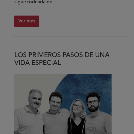
sigue rodeada de...
Ver más
sobre
El
párkinson
no
LOS PRIMEROS PASOS DE UNA
me
VIDA ESPECIAL
define