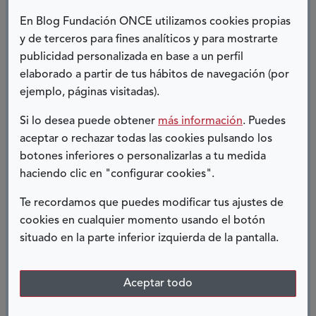
En Blog Fundación ONCE utilizamos cookies propias
y de terceros para fines analíticos y para mostrarte
30 ABRIL, 2026
publicidad personalizada en base a un perfil
elaborado a partir de tus hábitos de navegación (por
DERECHOS
ejemplo, páginas visitadas).
Si lo desea puede obtener
más información
. Puedes
Veinte años después de su adopción, la
aceptar o rechazar todas las cookies pulsando los
Convención de la ONU sobre los Derechos de las
botones inferiores o personalizarlas a tu medida
Personas con Discapacidad sigue siendo una de
haciendo clic en "configurar cookies".
las herramientas más importantes para...
Te recordamos que puedes modificar tus ajustes de
cookies en cualquier momento usando el botón
Ver más
situado en la parte inferior izquierda de la pantalla.
sobre
La
Convención,
Aceptar todo
una
QUINCE AÑOS DE AUTONOMÍA
promesa