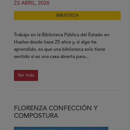
23 ABRIL, 2026
BIBLIOTECA
Trabajo en la Biblioteca Pública del Estado en
Huelva desde hace 25 años y, si algo he
aprendido, es que una biblioteca solo tiene
sentido si es una casa abierta para...
Ver más
sobre
Leer
con
todos
FLORENZA CONFECCIÓN Y
los
COMPOSTURA
sentidos:
mi