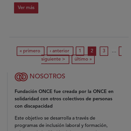
Ver más
sobre
Los
primeros
pasos
de
Paginación
primera página
una
página anterior
página
página actual
página
sigu
« primero
‹ anterior
1
2
3
…
vida
última página
siguiente >
último »
especial
NOSOTROS
Fundación ONCE fue creada por la ONCE en
solidaridad con otros colectivos de personas
con discapacidad
Este objetivo se desarrolla a través de
programas de inclusión laboral y formación,