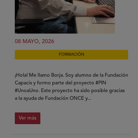
08 MAYO, 2026
FORMACIÓN
¡Hola! Me llamo Borja. Soy alumno de la Fundación
Capacis y formo parte del proyecto #PIN
#UnoaUno. Este proyecto ha sido posible gracias
a la ayuda de Fundación ONCE y...
Ver más
sobre
Mi