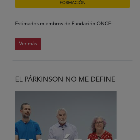
FORMACIÓN
Estimados miembros de Fundación ONCE:
Ver más
sobre
Florenza
Confección
y
EL PÁRKINSON NO ME DEFINE
Compostura