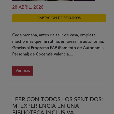
28 ABRIL, 2026
CAPTACIÓN DE RECURSOS
Cada mañana, antes de salir de casa, empieza
mucho más que mi rutina: empieza mi autonomía.
Gracias al Programa FAP (Fomento de Autonomía
Personal) de Cocemfe Valencia,...
Ver más
sobre
Quince
años
de
LEER CON TODOS LOS SENTIDOS:
autonomía
MI EXPERIENCIA EN UNA
gracias
BIBLIOTECA INCLUSIVA
a