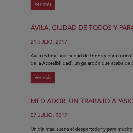
Ver más
sobre
La
playa,
ÁVILA, CIUDAD DE TODOS Y PA
un
derecho
21 JULIO, 2017
para
todos
Ávila es hoy ‘una ciudad de todos y para todos’
de la Accesibilidad’, un galardón que acaba de
Ver más
sobre
Ávila,
ciudad
MEDIADOR, UN TRABAJO APASIO
de
todos
07 JULIO, 2017
y
para
Un día más, suena el despertador y para muchos