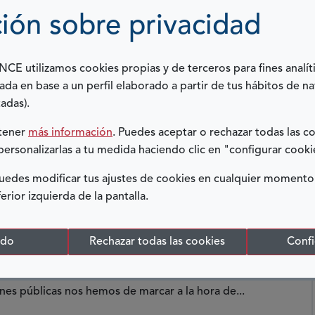
ión sobre privacidad
LUSIVAS PARA TODOS
E utilizamos cookies propias y de terceros para fines analít
ada en base a un perfil elaborado a partir de tus hábitos de n
de subsistemas y procesos [1]. Para abordar esta
adas).
dad, el atractivo, la accesibilidad, la inclusión y la...
btener
más información
. Puedes aceptar o rechazar todas las c
personalizarlas a tu medida haciendo clic en "configurar cooki
edes modificar tus ajustes de cookies en cualquier momento
ferior izquierda de la pantalla.
ODOS
odo
Rechazar todas las cookies
Confi
lidad de acceder a cierta cosa o facilidad para hacerlo”
ones públicas nos hemos de marcar a la hora de...