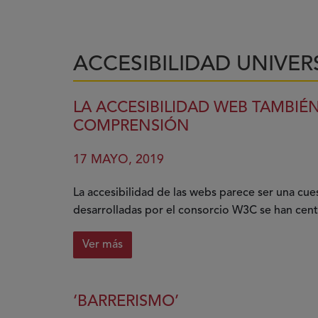
ACCESIBILIDAD UNIVER
LA ACCESIBILIDAD WEB TAMBIÉ
COMPRENSIÓN
17 MAYO, 2019
La accesibilidad de las webs parece ser una cues
desarrolladas por el consorcio W3C se han cent
Ver más
sobre
La
accesibilidad
‘BARRERISMO’
web