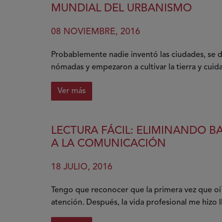
cuándo
MUNDIAL DEL URBANISMO
podemos
viajar
08 NOVIEMBRE, 2016
solos
y
Probablemente nadie inventó las ciudades, se 
cuándo
nómadas y empezaron a cultivar la tierra y cuida
no
Ver más
sobre
Buenas
prácticas
LECTURA FÁCIL: ELIMINANDO B
para
A LA COMUNICACIÓN
hacer
ciudades
18 JULIO, 2016
más
amables,
Tengo que reconocer que la primera vez que oí 
en
atención. Después, la vida profesional me hizo 
el
Día