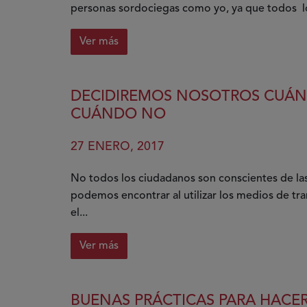
todos
personas sordociegas como yo, ya que todos los 
Ver más
sobre
Mediador,
un
DECIDIREMOS NOSOTROS CUÁN
trabajo
CUÁNDO NO
apasionante
y
27 ENERO, 2017
sin
rutina
No todos los ciudadanos son conscientes de las
podemos encontrar al utilizar los medios de tr
el...
Ver más
sobre
Decidiremos
nosotros
BUENAS PRÁCTICAS PARA HACER