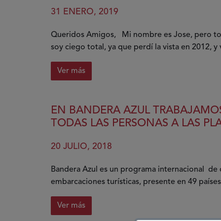
también
31 ENERO, 2019
tiene
que
Queridos Amigos, Mi nombre es Jose, pero to
ver
soy ciego total, ya que perdí la vista en 2012, y 
con
la
Ver más
comprensión
sobre
‘Barrerismo’
EN BANDERA AZUL TRABAJAMOS
TODAS LAS PERSONAS A LAS PL
20 JULIO, 2018
Bandera Azul es un programa internacional de c
embarcaciones turísticas, presente en 49 paíse
Ver más
sobre