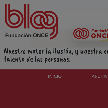
Pasar al contenido principal
Nuestro motor la ilusión, y nuestra e
talento de las personas.
Navegación principa
INICIO
ARCHI