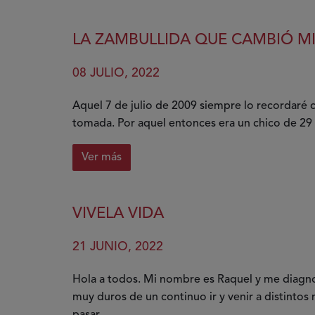
sobre
La
fibrosis
LA ZAMBULLIDA QUE CAMBIÓ MI
quística
y
08 JULIO, 2022
yo,
juntas,
Aquel 7 de julio de 2009 siempre lo recordaré 
pero
tomada. Por aquel entonces era un chico de 29 a
no
revueltas
Ver más
sobre
La
zambullida
VIVELA VIDA
que
cambió
21 JUNIO, 2022
mi
vida
Hola a todos. Mi nombre es Raquel y me diagno
muy duros de un continuo ir y venir a distintos
pasar...