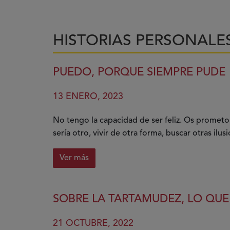
HISTORIAS PERSONALE
PUEDO, PORQUE SIEMPRE PUDE
13 ENERO, 2023
No tengo la capacidad de ser feliz. Os prometo
sería otro, vivir de otra forma, buscar otras ilu
Ver más
sobre
Puedo,
porque
SOBRE LA TARTAMUDEZ, LO QUE
siempre
pude
21 OCTUBRE, 2022