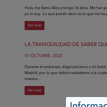
Hola, me llamo Álex y tengo 16 años. Me han 
yo lo soy. Lo que puedo decir es lo que me ha
Ver más
sobre
Sobre
la
LA TRANQUILIDAD DE SABER QU
tartamudez,
lo
01 OCTUBRE, 2022
que
ha
Durante el embarazo diagnosticaron a mi bebé 
sido
Madrid, por lo que debía trasladarme a la ciud
para
manera...
mí
Ver más
sobre
La
Informac