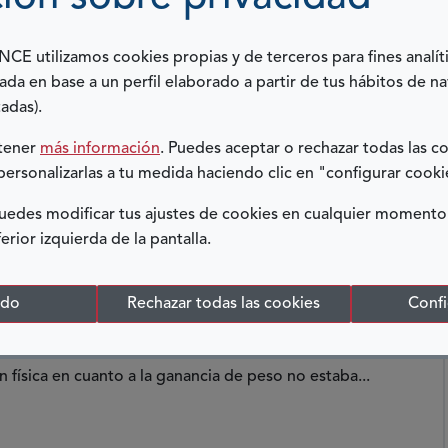
E utilizamos cookies propias y de terceros para fines analít
ada en base a un perfil elaborado a partir de tus hábitos de n
 de la costa asturiana llamado Lastres. Fue la quinta
adas).
 familia se trasladó a Gijón, donde se afincó...
btener
más información
. Puedes aceptar o rechazar todas las c
personalizarlas a tu medida haciendo clic en "configurar cooki
edes modificar tus ajustes de cookies en cualquier momento
ferior izquierda de la pantalla.
NTAS, PERO NO REVUELTAS
odo
Rechazar todas las cookies
Confi
6. Inicialmente todo fue bien, hasta los tres meses,
física en cuanto a la ganancia de peso no estaba...