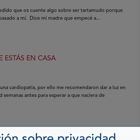
pedido que os cuente algo sobre ser tartamudo porque
 pasado a mí. Dice mi madre que empecé a...
E ESTÁS EN CASA
una cardiopatía, por ello me recomendaron dar a luz en
ad semanas antes para esperar a que naciera de
ión sobre privacidad