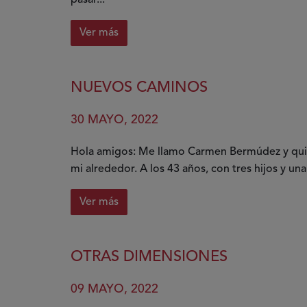
Ver más
sobre
VivELA
VIDA
NUEVOS CAMINOS
30 MAYO, 2022
Hola amigos: Me llamo Carmen Bermúdez y quier
mi alrededor. A los 43 años, con tres hijos y una
Ver más
sobre
Nuevos
caminos
OTRAS DIMENSIONES
09 MAYO, 2022