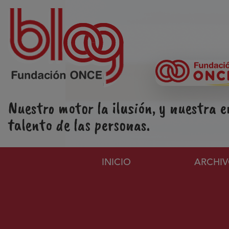
Pasar al contenido principal
Nuestro motor la ilusión, y nuestra e
talento de las personas.
Navegación principa
INICIO
ARCHI