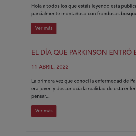
Hola a todos los que estáis leyendo esta publi
parcialmente montañoso con frondosos bosques e
Ver más
sobre
Otras
dimensiones
EL DÍA QUE PARKINSON ENTRÓ E
11 ABRIL, 2022
La primera vez que conocí la enfermedad de Par
era joven y desconocía la realidad de esta en
pensar...
Ver más
sobre
El
día