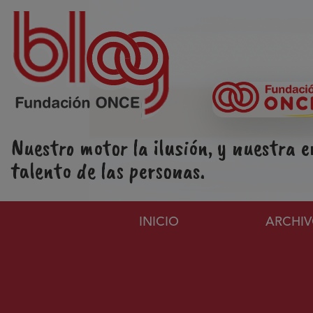
Pasar al contenido principal
Nuestro motor la ilusión, y nuestra e
talento de las personas.
Navegación principa
INICIO
ARCHI