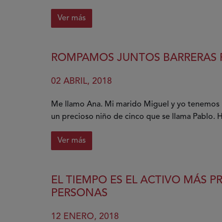
Ver más
sobre
Con
fibromialgia
ROMPAMOS JUNTOS BARRERAS 
siempre
muy
02 ABRIL, 2018
feliz.
¿O
Me llamo Ana. Mi marido Miguel y yo tenemos u
no?
un precioso niño de cinco que se llama Pablo. H
Ver más
sobre
Rompamos
juntos
EL TIEMPO ES EL ACTIVO MÁS 
barreras
PERSONAS
por
el
12 ENERO, 2018