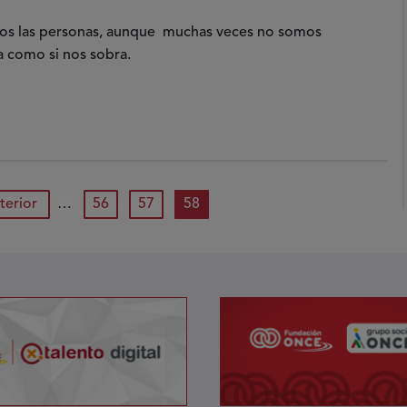
mos las personas, aunque muchas veces no somos
ta como si nos sobra.
ina anterior
página
página
página actual
nterior
…
56
57
58