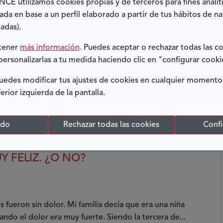
E utilizamos cookies propias y de terceros para fines analít
ada en base a un perfil elaborado a partir de tus hábitos de n
adas).
btener
más información
. Puedes aceptar o rechazar todas las c
personalizarlas a tu medida haciendo clic en "configurar cooki
omenzó cuando tenía 11 meses. Según relatan mis
edes modificar tus ajustes de cookies en cualquier momento
ron a urgencias, me pusieron una medicación y
ferior izquierda de la pantalla.
odo
Rechazar todas las cookies
Confi
 FELIZ. ¿O NO?
 fueron sin dolor. Mi familia decía que era una niña
ndo el dolor era muy fuerte. Siendo la tercera de...