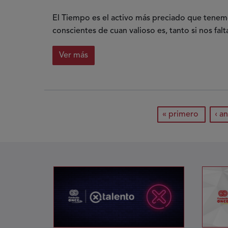
autismo
El Tiempo es el activo más preciado que tene
conscientes de cuan valioso es, tanto si nos fal
Ver más
sobre
El
tiempo
es
Paginación
primera página
pág
« primero
‹ a
el
activo
más
preciado
que
tenemos
las
personas