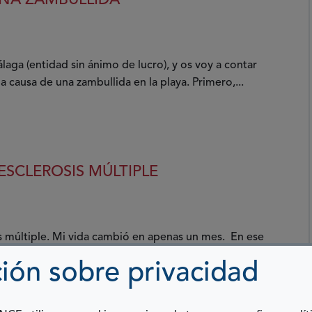
UNA ZAMBULLIDA
ga (entidad sin ánimo de lucro), y os voy a contar
 causa de una zambullida en la playa. Primero,...
ESCLEROSIS MÚLTIPLE
 múltiple. Mi vida cambió en apenas un mes. En ese
a sana que ejercía su profesión en dos puestos de...
ión sobre privacidad