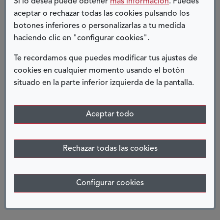
Si lo desea puede obtener
más información
. Puedes
que otros formatos tradicionales no permiten.
aceptar o rechazar todas las cookies pulsando los
botones inferiores o personalizarlas a tu medida
Un buen diseño urbano será siempre
haciendo clic en "configurar cookies".
“accesible”.
Te recordamos que puedes modificar tus ajustes de
cookies en cualquier momento usando el botón
No hay ciudades accesibles o no....hayciudades y
situado en la parte inferior izquierda de la pantalla.
entornos BIEN o MAL proyectados, BIEN o MAL
diseñados, pensados o no en el usuario final, las
Aceptar todo
PERSONAS.
José Luis Borau Jordán
Rechazar todas las cookies
Jefe del Área de Arquitectura, Urbanismo y
Transporte de ILUNION Accesibilidad, Estudios
Configurar cookies
y Proyectos
COMPARTIR: