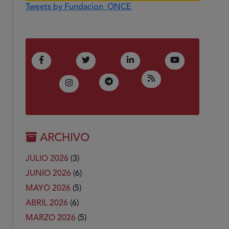
Tweets by Fundacion_ONCE
(Abre en nueva ventana)
(Abre en nueva ventana)
(Abre en nueva ventana)
(Abre en nue
Facebook
Twitter
LinkedIn
Youtube
(Abre en nueva ven
RSS
(Abre en nueva ventana)
Telegram
(Abre en nueva ventana)
Instagram
ARCHIVO
JULIO 2026
(3)
JUNIO 2026
(6)
MAYO 2026
(5)
ABRIL 2026
(6)
MARZO 2026
(5)