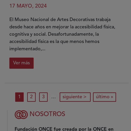
la
17 MAYO, 2024
Inteligencia
Artificial
El Museo Nacional de Artes Decorativas trabaja
en
desde hace años en mejorar la accesibilidad física,
la
cognitiva y social. Desafortunadamente, la
Accesibilidad
accesibilidad física es la que menos hemos
implementado,...
Ver más
sobre
Vocación
de
servicio
Paginación
página actual
página
página
siguiente página
última página
1
2
3
…
siguiente >
último »
público
NOSOTROS
Fundación ONCE fue creada por la ONCE en