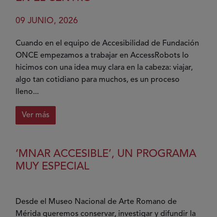
escenario
de
09 JUNIO, 2026
la
música
Cuando en el equipo de Accesibilidad de Fundación
en
ONCE empezamos a trabajar en AccessRobots lo
directo
hicimos con una idea muy clara en la cabeza: viajar,
algo tan cotidiano para muchos, es un proceso
lleno...
Ver más
sobre
AccessRobots:
cuando
‘MNAR ACCESIBLE’, UN PROGRAMA
la
MUY ESPECIAL
robótica
pone
a
Desde el Museo Nacional de Arte Romano de
las
Mérida queremos conservar, investigar y difundir la