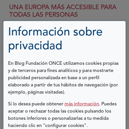
y
UNA EUROPA MÁS ACCESIBLE PARA
ciudades
TODAS LAS PERSONAS
para
todas
01 JULIO, 2025
Información sobre
las
personas
En Fundación ONCE creemos firmemente que la
privacidad
accesibilidad no es solo un elemento adicional, sino
la base para construir una sociedad más inclusiva.
En Blog Fundación ONCE utilizamos cookies propias
Ver más
y de terceros para fines analíticos y para mostrarte
sobre
publicidad personalizada en base a un perfil
Una
elaborado a partir de tus hábitos de navegación (por
Europa
ejemplo, páginas visitadas).
URBANISMO Y ACCESIBILIDAD
más
Si lo desea puede obtener
más información
. Puedes
accesible
08 NOVIEMBRE, 2024
aceptar o rechazar todas las cookies pulsando los
para
botones inferiores o personalizarlas a tu medida
todas
Hoy, 8 de noviembre, celebramos el Día Mundial del
las
haciendo clic en "configurar cookies".
Urbanismo, que según he podido descubrir en una