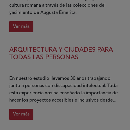
personas
cultura romana a través de las colecciones del
en
yacimiento de Augusta Emerita.
el
centro
Ver más
sobre
‘MNAR
accesible’,
ARQUITECTURA Y CIUDADES PARA
un
TODAS LAS PERSONAS
programa
muy
especial
En nuestro estudio llevamos 30 años trabajando
junto a personas con discapacidad intelectual. Toda
esta experiencia nos ha enseñado la importancia de
hacer los proyectos accesibles e inclusivos desde...
Ver más
sobre
Arquitectura