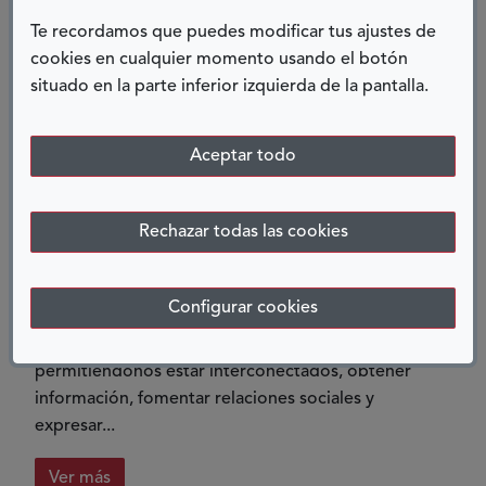
personas
búsqueda rápida en la red nace en el año 1959 con
Te recordamos que puedes modificar tus ajustes de
el objetivo de concienciar a las personas, pero...
cookies en cualquier momento usando el botón
situado en la parte inferior izquierda de la pantalla.
Ver más
sobre
Urbanismo
Aceptar todo
y
ACCESIBILIDAD EN REDES SOCIALES,
accesibilidad
UN DESAFÍO PENDIENTE
Rechazar todas las cookies
28 JUNIO, 2024
Configurar cookies
En la actualidad, las plataformas de redes sociales se
han convertido en una ventana al mundo,
permitiéndonos estar interconectados, obtener
información, fomentar relaciones sociales y
expresar...
Ver más