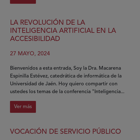
sobre
Accesibilidad
en
LA REVOLUCIÓN DE LA
Redes
INTELIGENCIA ARTIFICIAL EN LA
Sociales,
ACCESIBILIDAD
un
desafío
27 MAYO, 2024
pendiente
Bienvenidos a esta entrada, Soy la Dra. Macarena
Espinilla Estévez, catedrática de informática de la
Universidad de Jaén. Hoy quiero compartir con
ustedes los temas de la conferencia "Inteligencia...
Ver más
sobre
La
Revolución
VOCACIÓN DE SERVICIO PÚBLICO
de