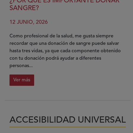
¿POR QUÉ ES IMPORTANTE DONAR
SANGRE?
12 JUNIO, 2026
Como profesional de la salud, me gusta siempre
recordar que una donación de sangre puede salvar
hasta tres vidas, ya que cada componente obtenido
con tu donación podrá ayudar a diferentes
personas...
Ver más
sobre
¿Por
qué
es
importante
ACCESIBILIDAD UNIVERSAL
donar
sangre?