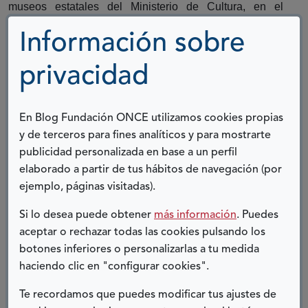
museos estatales del Ministerio de Cultura, en el
programa de actividades con intérprete de Lengua de
Signos Española. Estamos trabajando en la
Información sobre
implementación de la Lectura Fácil, no solo en nuestros
recursos didácticos y actividades, sino también en
privacidad
nuestros espacios.
Nada de esto sería posible sin la
implicación de las
Nos referimos al personal de sala, de taquilla
personas.
En Blog Fundación ONCE utilizamos cookies propias
y de todos los departamentos del museo. Nos referimos
y de terceros para fines analíticos y para mostrarte
a todas las personas que participan en nuestras
publicidad personalizada en base a un perfil
actividades y que, al finalizar, preguntan cuál va a ser la
siguiente actividad, y también al personal de los centros
elaborado a partir de tus hábitos de navegación (por
y asociaciones que ven el museo como un espacio en el
ejemplo, páginas visitadas).
que aprender y al que volver.
Si lo desea puede obtener
más información
. Puedes
A todas estas personas, GRACIAS.
aceptar o rechazar todas las cookies pulsando los
botones inferiores o personalizarlas a tu medida
haciendo clic en "configurar cookies".
Sofía Sangrador del Río
Te recordamos que puedes modificar tus ajustes de
y María Isabel Botellero Gutiérrez