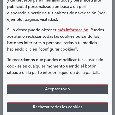
Las necesidades diversas, la diversidad de
y de terceros para fines analíticos y para mostrarte
publicidad personalizada en base a un perfil
personas, las diversas situaciones invitan por sí
elaborado a partir de tus hábitos de navegación (por
solas a abrir la mente al cambio, a superar el reto
ejemplo, páginas visitadas).
de hacerlo cada día más fácil, a trabajar para
superar, y aunque se siguen generando
Si lo desea puede obtener
más información
. Puedes
situaciones de desigualdad social, también es
aceptar o rechazar todas las cookies pulsando los
botones inferiores o personalizarlas a tu medida
cierto que esta lucha de años ha conseguido
haciendo clic en "configurar cookies".
unos principios equitativos que reconocen los
mismos derechos para todos los ciudadanos; y
Te recordamos que puedes modificar tus ajustes de
solo por eso, solo por hablar de derechos, ya
cookies en cualquier momento usando el botón
podemos decir que el paso que damos hacia
situado en la parte inferior izquierda de la pantalla.
adelante es de importantes dimensiones.
Aceptar todo
Por eso desde Ávila queremos animar a otros
ayuntamientos a que trabajen para hacer de sus
Rechazar todas las cookies
ciudades lugares más habitables y para que