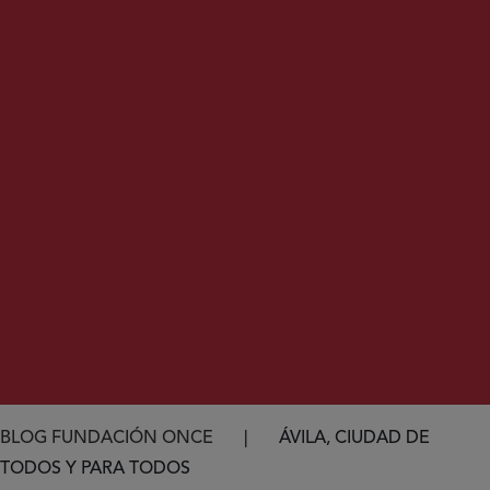
Ruta de navegación
BLOG FUNDACIÓN ONCE
ÁVILA, CIUDAD DE
TODOS Y PARA TODOS