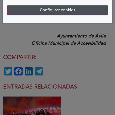
consigan hacer cierto el lema de nuestra ciudad,
‘Ávila, ciudad de todos y para todos’.
Configurar cookies
Ayuntamiento de Ávila
Oficina Municipal de Accesibilidad
COMPARTIR:
Twitter
Facebook
LinkedIn
Telegram
ENTRADAS RELACIONADAS