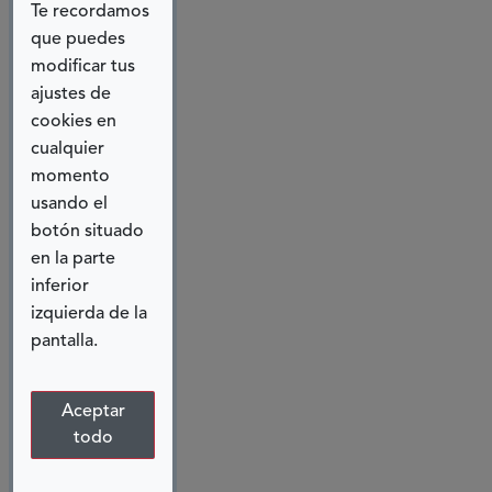
Te recordamos
finalmente
que puedes
alentar ese
modificar tus
enfoque en el
ajustes de
diseño de las
cookies en
ciudades?
cualquier
momento
De hecho, ¡no
usando el
hay otra
botón situado
manera! La
en la parte
creciente
inferior
población
izquierda de la
urbana, el
pantalla.
aumento de la
diversidad y la
penetración
Aceptar
todo
de
herramientas