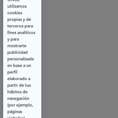
ONCE
miembros
utilizamos
más
cookies
vulnerables de
propias y de
la sociedad,
terceros para
¡son
fines analíticos
verdaderamente
y para
inclusivos!
Y
mostrarte
especialmente
publicidad
en estos
personalizada
casos, el
en base a un
enfoque
perfil
participativo
elaborado a
no es
partir de tus
negociable.
hábitos de
"Nihil de
navegación
nobis, sine
(por ejemplo,
nobis" ("Nada
páginas
sobre