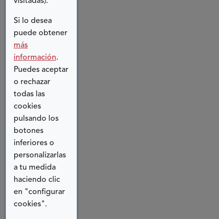
visitadas).
nosotros sin
Si lo desea
nosotros"), ha
puede obtener
sido un
más
eslogan
información
.
reconocido a
Puedes aceptar
nivel mundial
o rechazar
utilizado para
todas las
comunicar la
cookies
idea de la
pulsando los
participación
botones
plena de los
inferiores o
miembros del
personalizarlas
grupo o
a tu medida
grupos
haciendo clic
afectados [2].
en "configurar
Entonces,
cookies".
¿cómo
podemos