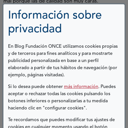
mal porque las de calidad son muy caras.
Información sobre
Rehabilitación diaria desde que salió del hospital
hasta la edad escolar, aunque lo suyo, no
privacidad
siempre se consigue, es que vaya un fisio al cole.
Pero los tres primeros años es "perder" toda la
En Blog Fundación ONCE utilizamos cookies propias
mañana o la tarde, algo imposible para las
y de terceros para fines analíticos y para mostrarte
familias en las que trabajan los dos papás.
publicidad personalizada en base a un perfil
elaborado a partir de tus hábitos de navegación (por
Las consultas médicas, las pruebas y el día a día
ejemplo, páginas visitadas).
no se pueden cambiar, pero sí otras muchas
Si lo desea puede obtener
más información
. Puedes
cosas como la famosa Dependencia, el grado de
aceptar o rechazar todas las cookies pulsando los
discapacidad, la gratuidad de los productos
botones inferiores o personalizarlas a tu medida
farmacéuticos que son muchos y la mayoría para
haciendo clic en "configurar cookies".
toda la vida, y otras necesidades específicas
Te recordamos que puedes modificar tus ajustes de
como
que la atención temprana sea pública y
cookies en cualquier momento usando el botón