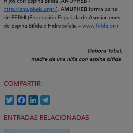
Hijos con Espina Bífida (AMUPHEB -
http://amupheb.org/-
).
AMUPHEB
forma parte
de
FEBHI (
Federación Española de Asociaciones
de Espina Bífida e Hidrocefalia –
www.febhi.or-
)
Débora Tobal,
madre de una niña con espína bífida
COMPARTIR:
Twitter
Facebook
LinkedIn
Telegram
ENTRADAS RELACIONADAS