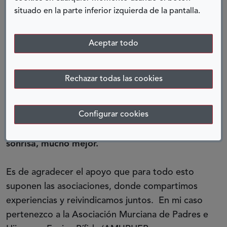
de calidad, que haya enfermeros en todos los
situado en la parte inferior izquierda de la pantalla.
colegios, que el material ortoprotésico sea
gratuito,
en fin, que haya una inclusión real.
Aceptar todo
Son 14 años intensos, de muchas subidas y
bajadas, pero siempre con fuerza y con ganas de
Rechazar todas las cookies
seguir.
La enfermedad de Esther es un plus, ni
más ni menos, nos ha regalado cosas muy
Configurar cookies
buenas y también nos ha hecho sufrir, pero
seguimos luchando día a día, y si es con una
sonrisa, mucho mejor.
Es de agradecer el apoyo que para todo esto
suponen las asociaciones, donde compartimos
experiencias y reivindicamos juntos. En mi caso
pertenezco a la Asociación Murciana de Padres e