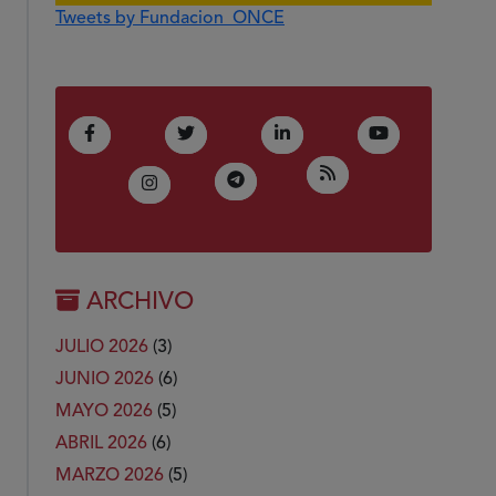
Tweets by Fundacion_ONCE
(Abre en nueva ventana)
(Abre en nueva ventana)
(Abre en nueva ventana)
(Abre en nue
Facebook
Twitter
LinkedIn
Youtube
(Abre en nueva ven
RSS
(Abre en nueva ventana)
Telegram
(Abre en nueva ventana)
Instagram
ARCHIVO
JULIO 2026
(3)
JUNIO 2026
(6)
MAYO 2026
(5)
ABRIL 2026
(6)
MARZO 2026
(5)