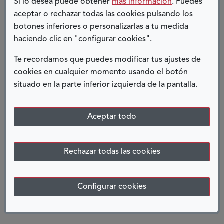
Si lo desea puede obtener
más información
. Puedes
asistente personal a lo largo de todo el ciclo vital de
aceptar o rechazar todas las cookies pulsando los
la persona,
para evitar que la familia se vea
botones inferiores o personalizarlas a tu medida
sobrecargada y para garantizar independencia a
haciendo clic en "configurar cookies".
quienes tenemos parálisis cerebral.
Te recordamos que puedes modificar tus ajustes de
Desde mi punto de vista, creo que ya no podemos
cookies en cualquier momento usando el botón
vivir de la misma forma que antes de la pandemia; es
el
situado en la parte inferior izquierda de la pantalla.
momento de cambiar y construir entre todos y todas
una sociedad que ponga en primer lugar las
necesidades de las personas, más justa, más inclusiva
Aceptar todo
y con más espacios de participación.
Es el momento
de construir como bien decimos en nuestra campaña
Rechazar todas las cookies
del Día Mundial de la Parálisis Cerebral de este año,
‘Un Futuro Mejor’.
Jorge Santiago Piñeira,
Configurar cookies
persona usuaria de ASPACE Coruña