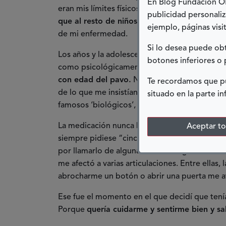
En Blog Fundación ONC
eran mis límites físicos… y casi nunca permit
publicidad personaliz
que al resto de niños y niñas de mi edad, pe
ejemplo, páginas visit
de mi enfermedad.
Si lo desea puede o
Los años y la adolescencia hicieron más signifi
botones inferiores o 
como psicológicamente. Yo
era una pequeña 
con edad del pavo.
No me extenderé en detal
Te recordamos que pu
de lo que me insistían en “ir abrigada”. Fue 
situado en la parte in
famosos ‘biológicos’, que en aquel momento 
La medicación nunca ha sido un problema y 
Aceptar t
siempre pidiese “cinco minutos más” para pi
por llamarlo de alguna manera, llegó hace dos
me afectó a varias articulaciones. Entre ellas,
abrocharme un botón o abrir una puerta me 
Ese fue el momento en el que decidí que ten
Porque
quería cuidarme y sentirme bien y sa