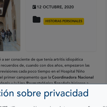
12 OCTUBRE, 2020
HISTORIAS PERSONALES
er consciente de que tenía artritis idiopática
os recuerdos de, cuando con dos años, empezaron las
las revisiones cada poco tiempo en el Hospital Niño
 el primer campamento que la
Coordinadora Nacional
ología
y la
Liga Reumatológica Española
hicieron a
Galicia.
ión sobre privacidad
e que fuera una ‘paciente informada’
y por eso según
bía cuál era mi tratamiento y sus horarios, sabía cuáles