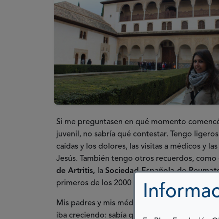
Si me preguntasen en qué momento comencé a s
juvenil, no sabría qué contestar. Tengo liger
caídas y los dolores, las visitas a médicos y 
Jesús. También tengo otros recuerdos, como
de Artritis,
la
Sociedad Española de Reumat
primeros de los 2000 en un precioso lugar de 
Informac
Mis padres y mis médicos siempre
trataron d
iba creciendo: sabía qué era mi enfermedad, sa