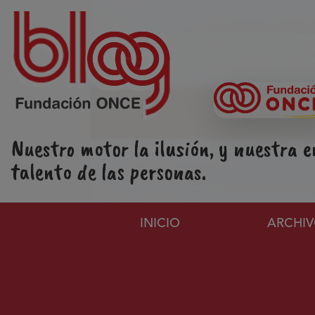
Pasar al contenido principal
Nuestro motor la ilusión, y nuestra e
talento de las personas.
Navegación principa
INICIO
ARCHI