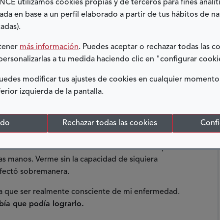
E utilizamos cookies propias y de terceros para fines analít
ía que me dejasen parar.
Las cosas me costaban más
ada en base a un perfil elaborado a partir de tus hábitos de n
ro no me importaba. Vivía feliz,
independientemente
adas).
btener
más información
. Puedes aceptar o rechazar todas las c
cativas las diferencias con mis compañeros, tanto física
personalizarlas a tu medida haciendo clic en "configurar cooki
adulta responsable en el cuerpo de una adolescente
les, pero llegué a aborrecer los pantalones de pana
edes modificar tus ajustes de cookies en cualquier momento
en ese momento en el que conocí a los actualmente
ferior izquierda de la pantalla.
eran muy raros y novedosos.
muy pocas veces me he saltado una toma, aunque
odo
Rechazar todas las cookies
Confi
ncharme porque me dan miedo las agujas. El problema,
 años, cuando tras varios inactiva, un brote repentino
 las manos. Verme sin la capacidad de siquiera
afectó sobremanera.
ía que ser realmente consciente de mi enfermedad.
bía que podía lograrlo.