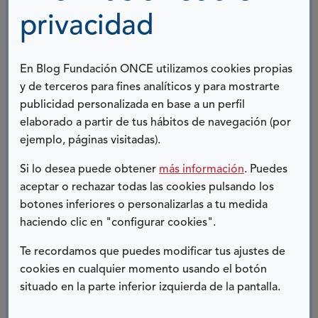
pero no cambio a las personas especiales que están en
privacidad
mi vida, y que seguramente si mi situación física fuera
otra, ni las habría conocido.
En Blog Fundación ONCE utilizamos cookies propias
Mi lema de vida es el mismo que tenía Pablo Ráez:
y de terceros para fines analíticos y para mostrarte
(
Siempre Fuerte
publicidad personalizada en base a un perfil
),
más una
elaborado a partir de tus hábitos de navegación (por
frase que mi cantante favorita lleva tatuada:
Mantén tu
ejemplo, páginas visitadas).
luz encendida.
Si lo desea puede obtener
más información
. Puedes
aceptar o rechazar todas las cookies pulsando los
botones inferiores o personalizarlas a tu medida
haciendo clic en "configurar cookies".
Alicia Avendaño Cantos,
Te recordamos que puedes modificar tus ajustes de
persona con espina bífida y socia de AEBA
cookies en cualquier momento usando el botón
situado en la parte inferior izquierda de la pantalla.