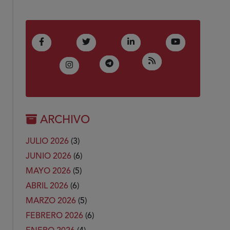
(Abre en nueva ventana)
(Abre en nueva ventana)
(Abre en nueva ventana)
(Abre en nue
Facebook
Twitter
LinkedIn
Youtube
(Abre en nueva ven
RSS
(Abre en nueva ventana)
Telegram
(Abre en nueva ventana)
Instagram
ARCHIVO
JULIO 2026
(3)
JUNIO 2026
(6)
MAYO 2026
(5)
ABRIL 2026
(6)
MARZO 2026
(5)
FEBRERO 2026
(6)