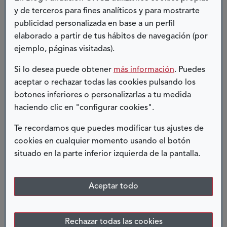
y de terceros para fines analíticos y para mostrarte
ornitología. En los pirineos, además del mencionado,
publicidad personalizada en base a un perfil
Aigüestortes i l´Estany de Sant Maurici dotado de
elaborado a partir de tus hábitos de navegación (por
infraestructuras inclusivas para recorrer las cumbres de
ejemplo, páginas visitadas).
España. Al oeste, Monfragüe también alta montaña,
donde recomiendo detenerse en el “
Salto del Gitano
”
Si lo desea puede obtener
más información
. Puedes
para observar buitres y cigüeñas negras que allí anidan.
aceptar o rechazar todas las cookies pulsando los
botones inferiores o personalizarlas a tu medida
Nuestros parqu
es van siendo más inclusivos y
haciendo clic en "configurar cookies".
democráticos, pero aún quedan tareas pendientes.
El
alojamiento, requisito indispensable para alcanzar el
Te recordamos que puedes modificar tus ajustes de
objetivo de la plena inclusión, permite que las
cookies en cualquier momento usando el botón
personas con discapacidad se puedan emboscar para
situado en la parte inferior izquierda de la pantalla.
aprender las biodiversas lecciones, que nuestros PNs
pueden enseñarnos; educar, para generar sociedades
conscientes y rica en valores.
Aceptar todo
Nos vemos en los bosques …
Rechazar todas las cookies
María José Aguilar Carrasco