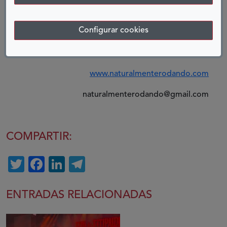
PhD.c. Universitat Politècnica de València
Configurar cookies
Accesibilidad Universal a los Espacios Naturales
Protegidos
www.naturalmenterodando.com
naturalmenterodando@gmail.com
COMPARTIR:
Twitter
Facebook
LinkedIn
Telegram
ENTRADAS RELACIONADAS