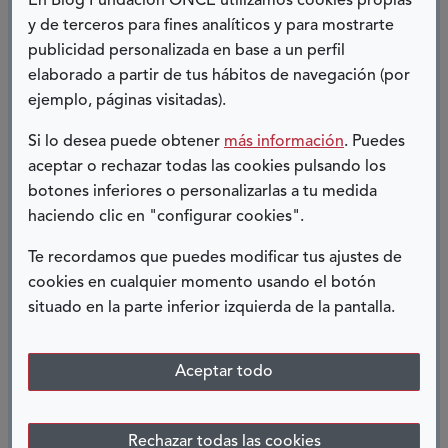
En Blog Fundación ONCE utilizamos cookies propias
y de terceros para fines analíticos y para mostrarte
profesional básica, bien sea universitaria.
publicidad personalizada en base a un perfil
Formación e investigación son los dos
elaborado a partir de tus hábitos de navegación (por
componentes imprescindibles de la receta para
ejemplo, páginas visitadas).
que cualquier entorno, producto o servicio, sea
real o virtual, sea diseñado, producido y
Si lo desea puede obtener
más información
. Puedes
mantenido teniendo en cuenta las necesidades
aceptar o rechazar todas las cookies pulsando los
botones inferiores o personalizarlas a tu medida
de las personas, sea cual sea su capacidad.
haciendo clic en "configurar cookies".
Un tercer ingrediente, que no puede faltar, es la
Te recordamos que puedes modificar tus ajustes de
voluntad para aplicar siempre en el ejercicio
cookies en cualquier momento usando el botón
profesional, cada cual dónde y cómo le
situado en la parte inferior izquierda de la pantalla.
corresponda según su función, los criterios y
soluciones conocidas.
Aceptar todo
Y, la mejor solución siempre, será aquella que ha
Rechazar todas las cookies
contado con las personas que utilizarán el