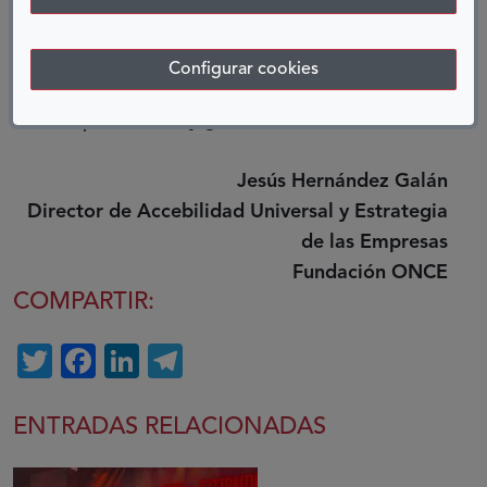
producto, servicio o entorno, y que se ha
gestado en equipos pluridisciplinares, con todos
Configurar cookies
los posibles profesionales implicados en su
diseño, producción y gestión.
Jesús Hernández Galán
Director de Accebilidad Universal y Estrategia
de las Empresas
Fundación ONCE
COMPARTIR:
Twitter
Facebook
LinkedIn
Telegram
ENTRADAS RELACIONADAS