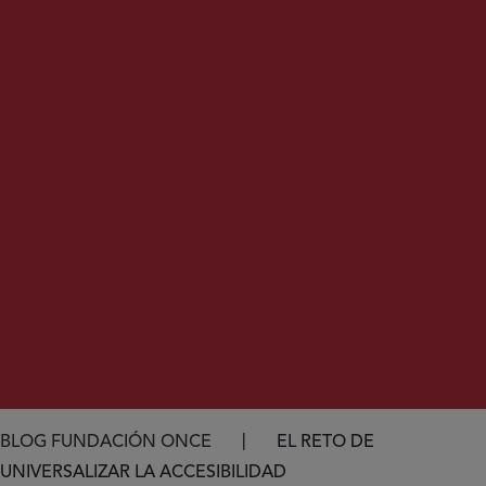
Ruta de navegación
BLOG FUNDACIÓN ONCE
EL RETO DE
UNIVERSALIZAR LA ACCESIBILIDAD