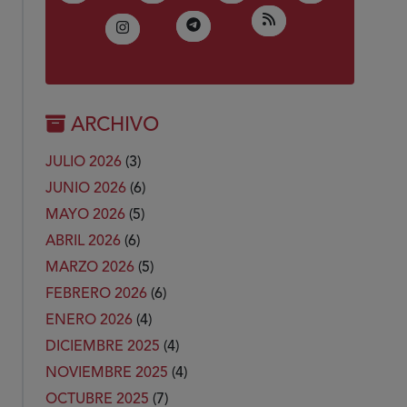
(Abre en nueva ven
RSS
(Abre en nueva ventana)
Telegram
(Abre en nueva ventana)
Instagram
ARCHIVO
JULIO 2026
(3)
JUNIO 2026
(6)
MAYO 2026
(5)
ABRIL 2026
(6)
MARZO 2026
(5)
FEBRERO 2026
(6)
ENERO 2026
(4)
DICIEMBRE 2025
(4)
NOVIEMBRE 2025
(4)
OCTUBRE 2025
(7)