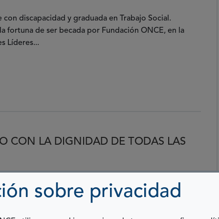
e con discapacidad y graduada en Trabajo Social.
la fortuna de ser becada por Fundación ONCE, en la
s Líderes...
O CON LA DIGNIDAD DE TODAS LAS
025
DERECHOS
ión sobre privacidad
y voy a hablar de Disca-VIoGEN.Cuando empecé en el
AYM Castilla y León aquí en El Bierzo, me di cuenta en