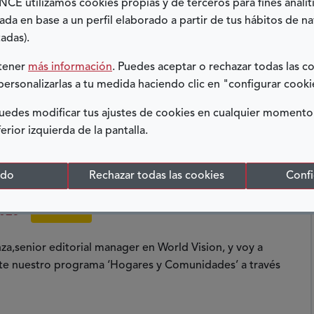
E utilizamos cookies propias y de terceros para fines analít
ue...
ada en base a un perfil elaborado a partir de tus hábitos de n
adas).
btener
más información
. Puedes aceptar o rechazar todas las c
personalizarlas a tu medida haciendo clic en "configurar cooki
edes modificar tus ajustes de cookies en cualquier momento
ferior izquierda de la pantalla.
RSONA QUE ALGÚN DÍA SERÁ
odo
Rechazar todas las cookies
Confi
025
DERECHOS
za,senior editorial manager en World Vision, y voy a
ste nuestro programa ‘Hogares y Comunidades’ a través