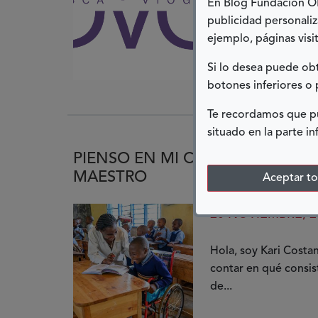
En Blog Fundación ONC
primera persona de q
publicidad personaliz
ejemplo, páginas visit
Ver más
Si lo desea puede o
botones inferiores o 
Te recordamos que pu
situado en la parte in
PIENSO EN MI COMO EN LA PE
MAESTRO
Aceptar t
20 NOVIEMBRE, 2
Hola, soy Kari Costan
contar en qué consi
de...