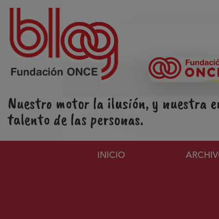
Pasar al contenido principal
Nuestro motor la ilusión, y nuestra e
talento de las personas.
Navegación principa
INICIO
ARCHI