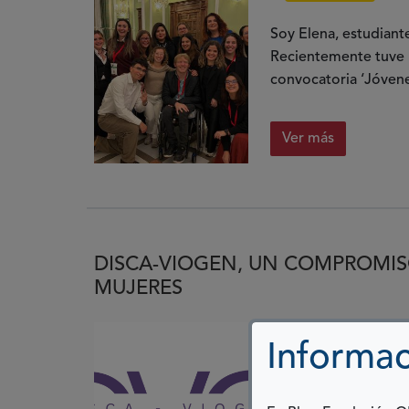
Soy Elena, estudiant
Recientemente tuve 
convocatoria ‘Jóvene
Ver más
DISCA-VIOGEN, UN COMPROMIS
MUJERES
25 NOVIEMBRE, 2
Informac
Hola, soy Verónica 
área de Mujer de ASP