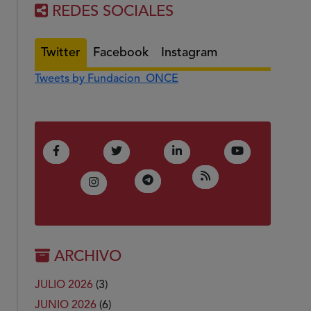
REDES SOCIALES
Twitter
Facebook
Instagram
Tweets by Fundacion_ONCE
(Abre en nueva ventana)
(Abre en nueva ventana)
(Abre en nueva ventana)
(Abre en nue
Facebook
Twitter
LinkedIn
Youtube
(Abre en nueva ven
RSS
(Abre en nueva ventana)
Telegram
(Abre en nueva ventana)
Instagram
ARCHIVO
JULIO 2026
(3)
JUNIO 2026
(6)