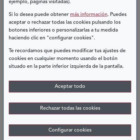
ejemplo, páginas visitadas).
Twitter especializados para discapacitados
visuales como EasyChirp, Chicken Nugget y The
Si lo desea puede obtener
más información
. Puedes
Qube.
aceptar o rechazar todas las cookies pulsando los
botones inferiores o personalizarlas a tu medida
En España, y a raíz de este desarrollo, Twitter, la
haciendo clic en "configurar cookies".
ONCE, su Fundación y su grupo de empresas
Te recordamos que puedes modificar tus ajustes de
ILUNION han sentado las bases de una
cookies en cualquier momento usando el botón
colaboración estratégica a largo plazo con el fin
situado en la parte inferior izquierda de la pantalla.
de mejorar el acceso de las personas ciegas a
esta plataforma y colaborar en proyectos de
Aceptar todo
RSE.
Estamos encantados de poder hacer más
Rechazar todas las cookies
accesibles las imágenes, de manera que todos
puedan participar de la conversación, vivir los
Configurar cookies
momentos más relevantes y disfrutar de Twitter.