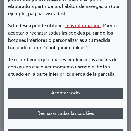
sobre todo estableciendo contactos de
elaborado a partir de tus hábitos de navegación (por
diversos/as profesionales y de diversas partes
ejemplo, páginas visitadas).
del mundo (volvemos a incidir en la diversidad de
Si lo desea puede obtener
más información
. Puedes
personas, y por consiguiente en la
aceptar o rechazar todas las cookies pulsando los
transversalidad de la accesibilidad).
botones inferiores o personalizarlas a tu medida
haciendo clic en "configurar cookies".
Formación de este tipo y de este nivel, es
Te recordamos que puedes modificar tus ajustes de
necesaria e indispensable para poder afrontar
cookies en cualquier momento usando el botón
los retos que la accesibilidad nos tiene
situado en la parte inferior izquierda de la pantalla.
preparados en nuestro día a día, tanto a nivel
personal como profesional; ya que a estas
Aceptar todo
alturas del siglo XXI en el que nos encontramos,
es ya hora de que cualquier persona en el
mundo pueda ejercer libremente su derecho a
Rechazar todas las cookies
una vida autónoma. De nosotros y nosotras, los
profesionales, depende en buena parte.