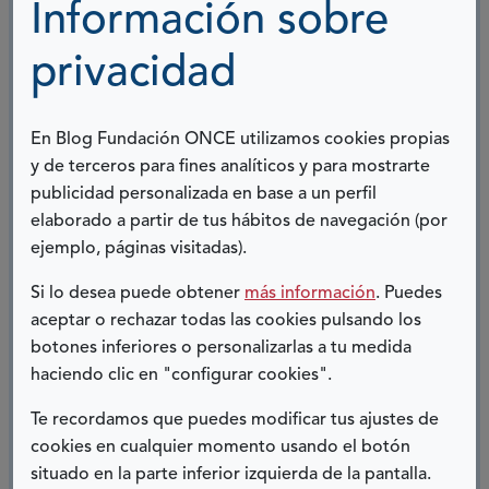
Información sobre
internacionales o grandes líderes actúen, cada
uno/a de nosotros/as podemos y debemos
privacidad
aportar nuestro granito de arena.
En Blog Fundación ONCE utilizamos cookies propias
El único problema que vas a tener cuando des el
y de terceros para fines analíticos y para mostrarte
paso será elegir el camino, porque
hay tantas
publicidad personalizada en base a un perfil
alternativas, tantas causas por las que vale la
elaborado a partir de tus hábitos de navegación (por
pena movilizarse que te costará decidir.
Pero
ejemplo, páginas visitadas).
sea cual sea, encuentra la tuya y actúa.
Si lo desea puede obtener
más información
. Puedes
aceptar o rechazar todas las cookies pulsando los
botones inferiores o personalizarlas a tu medida
Gloria Sánchez del Saz,
haciendo clic en "configurar cookies".
coordinadora de Operaciones y Gestión del
Te recordamos que puedes modificar tus ajustes de
Cambio en Inserta Empleo
cookies en cualquier momento usando el botón
y participante en ‘Gracias a ti’
situado en la parte inferior izquierda de la pantalla.