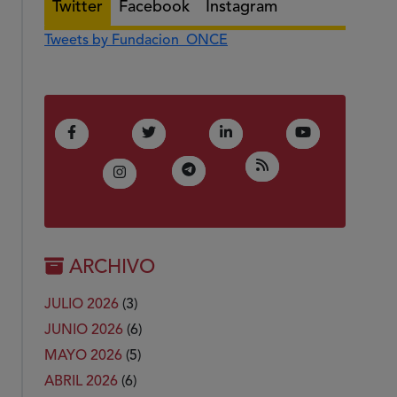
Twitter
Facebook
Instagram
Tweets by Fundacion_ONCE
(Abre en nueva ventana)
(Abre en nueva ventana)
(Abre en nueva ventana)
(Abre en nue
Facebook
Twitter
LinkedIn
Youtube
(Abre en nueva ven
RSS
(Abre en nueva ventana)
Telegram
(Abre en nueva ventana)
Instagram
ARCHIVO
JULIO 2026
(3)
JUNIO 2026
(6)
MAYO 2026
(5)
ABRIL 2026
(6)