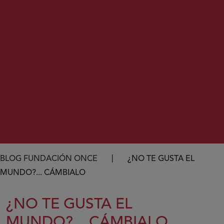
Ruta de navegación
BLOG FUNDACIÓN ONCE
¿NO TE GUSTA EL
MUNDO?... CÁMBIALO
¿NO TE GUSTA EL
MUNDO?... CÁMBIALO