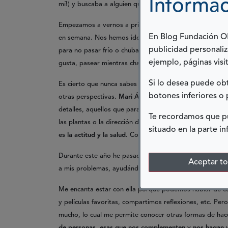
Informac
mí!) y buscaba a alguien que le acompañase en esta act
Empezamos a vernos a principios de 2022 y desde enton
En Blog Fundación ONC
en semana. Nos hemos ido adaptando a las estaciones:
publicidad personaliz
para no pasar frío o chubasquero para no mojarnos. El
ejemplo, páginas visit
gusta, pasear mientras charlamos de la vida. Julio, su 
Si lo desea puede o
Es cierto que nunca sabes dónde vas a encontrar a pe
botones inferiores o 
otras perspectivas.
Mari Ángeles es una de esas grande
detalles, aquellos que para unos no son nada y para otr
Te recordamos que pu
las plantas o la dirección de la voz.
Me ha enseñado a va
situado en la parte in
es la actitud y la salud.
Con estas dos cosas puedes sortea
Durante este año he pasado momentos de mi vida más c
Aceptar t
a mis problemas, ayudándome a enfocarlos de otra ma
Me encanta estar con ella porque podemos hablar de cu
y películas favoritas, compartimos reflexiones, etc. Pe
mucho, lo cual me permite conocer otras formas de ha
de personas, esas que nos complementen y nos hagan v