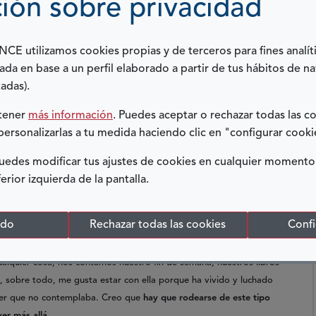
ión sobre privacidad
ividad.
ces salimos a pasear por los parques cercanos a su casa una vez
E utilizamos cookies propias y de terceros para fines analít
 buscando la sombra para no derretirnos, poniéndonos guantes
ada en base a un perfil elaborado a partir de tus hábitos de n
 caso es que a nosotras nada nos para en el hobby que tanto nos
adas).
marido, ya nos ha dado el apodo de andarinas.
btener
más información
. Puedes aceptar o rechazar todas las c
rsonas que marquen tu vida o simplemente te aporten o enseñen
personalizarlas a tu medida haciendo clic en "configurar cooki
s maestras de mi vida.
Me ha enseñado a fijarme en los pequeños
os lo son todo, por ejemplo, el movimiento al andar, el tacto de
edes modificar tus ajustes de cookies en cualquier momento
lorar lo verdaderamente importante de la vida, que básicamente
ferior izquierda de la pantalla.
r muchas dificultades y encontrar la felicidad en el día a día.
omplicados y, ella, aunque no lo sepa, siempre pone perspectiva
odo
Rechazar todas las cookies
Confi
nera.
alquier cosa, nos contamos nuestro fin de semana, nuestros libros
ro, sobre todo, me gusta estar con ella porque ha vivido y luchado
cer que no contemplaba. Creo que
hay que rodearse de este tipo
er más allá.