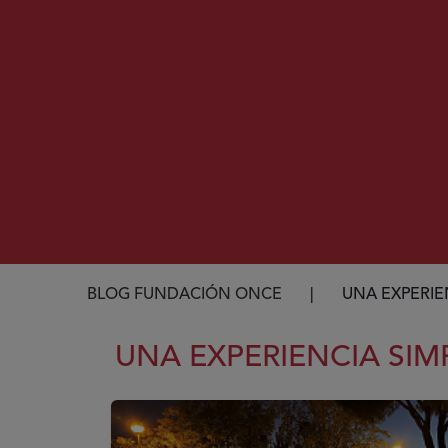
Ruta de navegación
BLOG FUNDACIÓN ONCE
UNA EXPERIE
UNA EXPERIENCIA SI