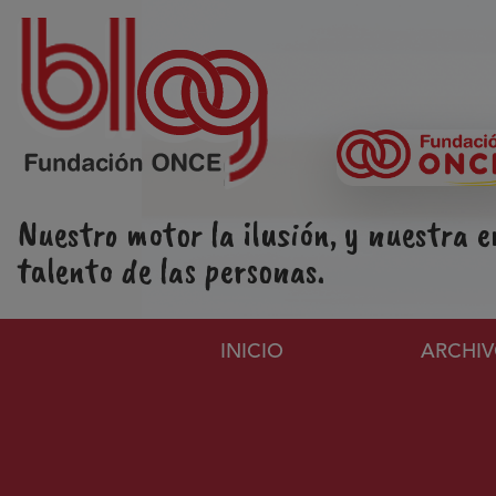
Pasar al contenido principal
Nuestro motor la ilusión, y nuestra e
talento de las personas.
Navegación principa
INICIO
ARCHI