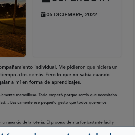
05 DICIEMBRE, 2022
compañamiento individual.
Me pidieron que hiciera un
 tiempo a los demás. Pero
lo que no sabía cuando
alar a mí en forma de aprendizajes.
plemente maravillosa. Todo empezó porque sentía que necesitaba
ciedad… Básicamente ese pequeño gesto que todos queremos
 un anuncio de la lotería. El proceso de alta fue bastante fácil y
de Mari Ángeles, una persona a la que le gustaba pasear (¡como a