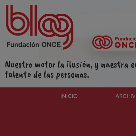
Pasar al contenido principal
Nuestro motor la ilusión, y nuestra e
talento de las personas.
Navegación principa
INICIO
ARCHI