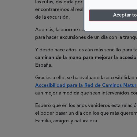
las rutas, dividida por etapas donde el perfil
encontraremos al realizar el trayecto, lo cual 
Aceptar t
de la excursión.
Además, la enorme cantidad de rutas existent
para hacer excursiones de un día con la tranqu
Y desde hace años, es aún más sencillo para 
caminan de la mano para mejorar la accesibi
España.
Gracias a ello, se ha evaluado la accesibilida
Accesibilidad para la Red de Caminos Natur
aún mejor a medida que sean intervenidos con 
Espero que en los años venideros esta relación
el poder pasar un día con los que más querem
Familia, amigos y naturaleza.