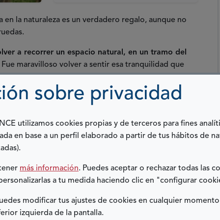
a en la naturaleza es un verdadero regalo, aunque no
ruedas.
ver a recorrer un espacio natural, en un tramo del
Fue maravilloso volver a sentir esa tranquilidad que
ades. El olor a tierra mojada y estar rodeado de una
ión sobre privacidad
de Caminos Naturales cuenta con miles de kilómetros
n muchas ocasiones, estos trazados son una opción
E utilizamos cookies propias y de terceros para fines analít
 hace que la orografía o el trayecto de la senda sean
ada en base a un perfil elaborado a partir de tus hábitos de n
adas).
inos de sirga o vías férreas recuperadas para facilitar
btener
más información
. Puedes aceptar o rechazar todas las c
porte o simplemente disfrutar lejos del tráfico
personalizarlas a tu medida haciendo clic en "configurar cooki
edes modificar tus ajustes de cookies en cualquier momento
ales, podemos acceder a una extensa información sobre
ferior izquierda de la pantalla.