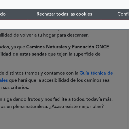
 de estas nos ayuda a conocer los desniveles que nos
facilita notablemente la labor para escoger el destino
odo
Rechazar todas las cookies
Confi
e facilita mucho encontrar opciones cerca de casa,
ilidad de volver a tu hogar para descansar.
todos, ya que
Caminos Naturales y Fundación ONCE
lidad de estas sendas
que tejen la superficie de
d de distintos tramos y contamos con la
Guía técnica de
ales
que hará que la accesibilidad de los caminos sea
sus criterios.
 siga dando frutos y nos facilite a todos, todavía más,
os en plena naturaleza. ¿Acaso existe mejor plan?