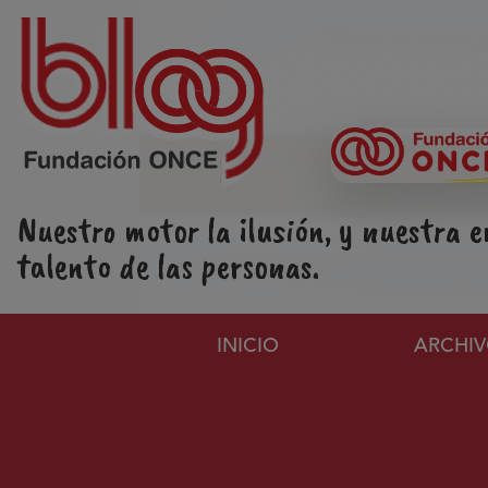
Pasar al contenido principal
Nuestro motor la ilusión, y nuestra e
talento de las personas.
Navegación principa
INICIO
ARCHI