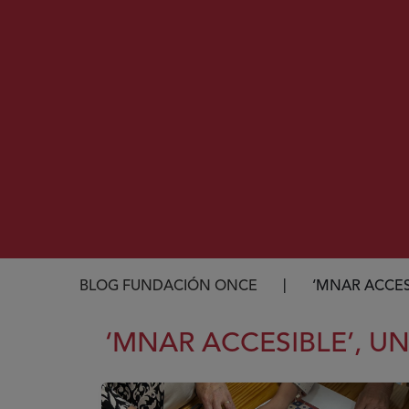
Ruta de navegación
BLOG FUNDACIÓN ONCE
‘MNAR ACCES
‘MNAR ACCESIBLE’, U