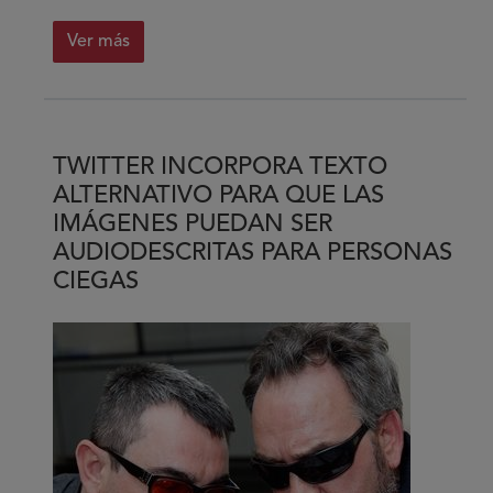
Ver más
sobre
Cinco
proyectos
del
TWITTER INCORPORA TEXTO
colectivo
ALTERNATIVO PARA QUE LAS
de
IMÁGENES PUEDAN SER
personas
AUDIODESCRITAS PARA PERSONAS
con
CIEGAS
discapacidad
y
sus
familias
con
los
que
tú
también