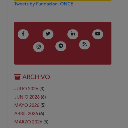
Tweets by Fundacion_ONCE
(Abre en nueva ventana)
(Abre en nueva ventana)
(Abre en nueva ventana)
(Abre en nue
Facebook
Twitter
LinkedIn
Youtube
(Abre en nueva ven
RSS
(Abre en nueva ventana)
Telegram
(Abre en nueva ventana)
Instagram
ARCHIVO
JULIO 2026
(3)
JUNIO 2026
(6)
MAYO 2026
(5)
ABRIL 2026
(6)
MARZO 2026
(5)