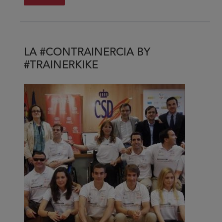
sobre
Mercado
único
de
LA #CONTRAINERCIA BY
TICs
#TRAINERKIKE
accesibles,
¿qué
problemas
enfrenta?