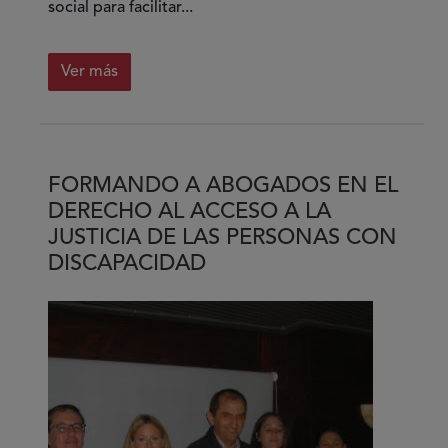
social para facilitar...
Ver más
sobre
Twitter
incorpora
texto
FORMANDO A ABOGADOS EN EL
alternativo
DERECHO AL ACCESO A LA
para
JUSTICIA DE LAS PERSONAS CON
que
DISCAPACIDAD
las
imágenes
puedan
ser
audiodescritas
para
personas
ciegas