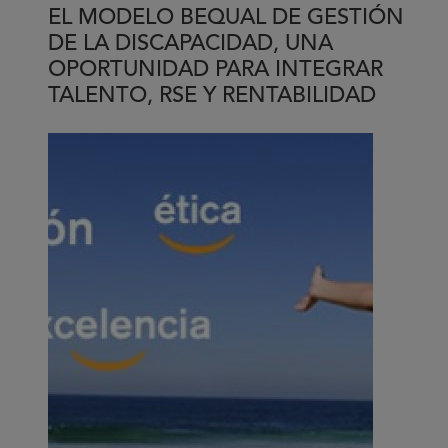
un
EL MODELO BEQUAL DE GESTIÓN
encuentro
DE LA DISCAPACIDAD, UNA
de
OPORTUNIDAD PARA INTEGRAR
personas
TALENTO, RSE Y RENTABILIDAD
para
las
personas