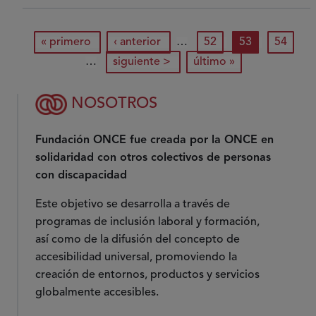
Bequal
de
Paginación
primera página
gestión
página anterior
página
página actual
página
« primero
‹ anterior
…
52
53
54
de
siguiente página
última página
…
siguiente >
último »
la
discapacidad,
NOSOTROS
una
OPORTUNIDAD
Fundación ONCE fue creada por la ONCE en
para
integrar
solidaridad con otros colectivos de personas
Talento,
con discapacidad
RSE
Este objetivo se desarrolla a través de
y
programas de inclusión laboral y formación,
Rentabilidad
así como de la difusión del concepto de
accesibilidad universal, promoviendo la
creación de entornos, productos y servicios
globalmente accesibles.