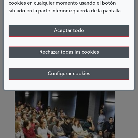
cookies en cualquier momento usando el botón
la justicia.
situado en la parte inferior izquierda de la pantalla.
Ver más
Aceptar todo
sobre
Formando
a
Rechazar todas las cookies
abogados
#TRAINERODANDO
en
el
Configurar cookies
derecho
al
acceso
a
la
justicia
de
las
personas