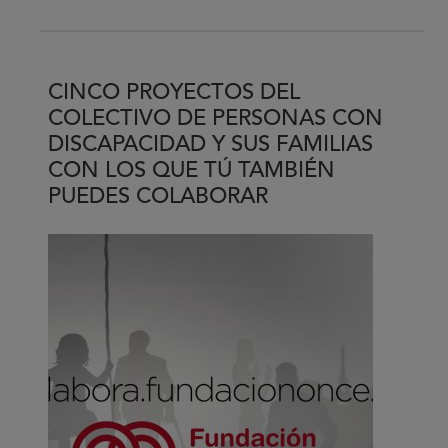
sobre
La
formación
específica,
CINCO PROYECTOS DEL
esencial
COLECTIVO DE PERSONAS CON
para
DISCAPACIDAD Y SUS FAMILIAS
afrontar
CON LOS QUE TÚ TAMBIÉN
los
PUEDES COLABORAR
retos
de
la
accesibilidad
y
la
diversidad
funcional