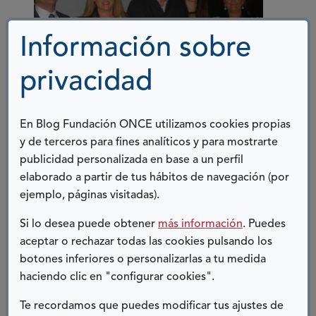
Información sobre
privacidad
En Blog Fundación ONCE utilizamos cookies propias
y de terceros para fines analíticos y para mostrarte
publicidad personalizada en base a un perfil
elaborado a partir de tus hábitos de navegación (por
ejemplo, páginas visitadas).
11 MARZO, 2016
Si lo desea puede obtener
más información
. Puedes
DERECHOS
aceptar o rechazar todas las cookies pulsando los
botones inferiores o personalizarlas a tu medida
Existen datos que nos indican que las personas
haciendo clic en "configurar cookies".
con discapacidad encuentran importantes
Te recordamos que puedes modificar tus ajustes de
barreras en el disfrute de su derecho de acceso a