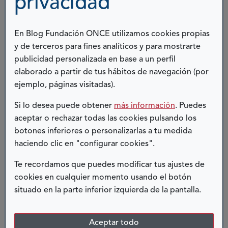
privacidad
En Blog Fundación ONCE utilizamos cookies propias
y de terceros para fines analíticos y para mostrarte
publicidad personalizada en base a un perfil
elaborado a partir de tus hábitos de navegación (por
ejemplo, páginas visitadas).
17 OCTUBRE, 2023
Si lo desea puede obtener
más información
. Puedes
aceptar o rechazar todas las cookies pulsando los
DEPORTE
botones inferiores o personalizarlas a tu medida
haciendo clic en "configurar cookies".
En ocasiones, cuando eres medallista paralímpico,
Te recordamos que puedes modificar tus ajustes de
has ganado campeonatos de Europa o del mundo o
cookies en cualquier momento usando el botón
recibes el reconocimiento social y experimentas
situado en la parte inferior izquierda de la pantalla.
ciertas emociones como...
Aceptar todo
Ver más