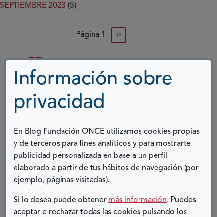
SEPTIEMBRE 2023
(5)
Paginación
siguiente página
Página 1
››
NOSOTROS
Información sobre
Fundación ONCE fue creada por la ONCE en
privacidad
solidaridad con otros colectivos de personas
con discapacidad
En Blog Fundación ONCE utilizamos cookies propias
Este objetivo se desarrolla a través de
y de terceros para fines analíticos y para mostrarte
programas de inclusión laboral y formación,
publicidad personalizada en base a un perfil
así como de la difusión del concepto de
elaborado a partir de tus hábitos de navegación (por
accesibilidad universal, promoviendo la
ejemplo, páginas visitadas).
creación de entornos, productos y servicios
globalmente accesibles.
Si lo desea puede obtener
más información
. Puedes
aceptar o rechazar todas las cookies pulsando los
Actualmente, el Grupo Social ONCE continúa