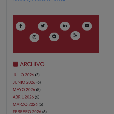
(Abre en nueva ventana)
(Abre en nueva ventana)
(Abre en nueva ventana)
(Abre en nue
Facebook
Twitter
LinkedIn
Youtube
(Abre en nueva ven
RSS
(Abre en nueva ventana)
Telegram
(Abre en nueva ventana)
Instagram
ARCHIVO
JULIO 2026
(3)
JUNIO 2026
(6)
MAYO 2026
(5)
ABRIL 2026
(6)
MARZO 2026
(5)
FEBRERO 2026
(6)