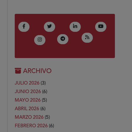
(Abre en nueva ventana)
(Abre en nueva ventana)
(Abre en nueva ventana)
(Abre en nue
Facebook
Twitter
LinkedIn
Youtube
(Abre en nueva ven
RSS
(Abre en nueva ventana)
Telegram
(Abre en nueva ventana)
Instagram
ARCHIVO
JULIO 2026
(3)
JUNIO 2026
(6)
MAYO 2026
(5)
ABRIL 2026
(6)
MARZO 2026
(5)
FEBRERO 2026
(6)