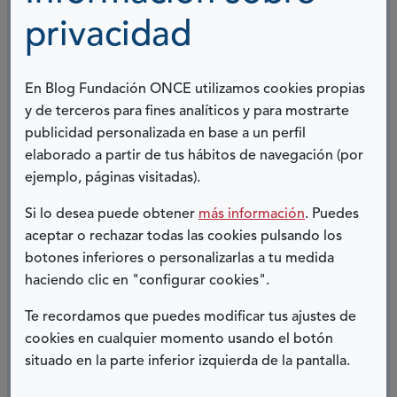
privacidad
En Blog Fundación ONCE utilizamos cookies propias
y de terceros para fines analíticos y para mostrarte
publicidad personalizada en base a un perfil
elaborado a partir de tus hábitos de navegación (por
ejemplo, páginas visitadas).
Si lo desea puede obtener
más información
. Puedes
21 NOVIEMBRE, 2024
aceptar o rechazar todas las cookies pulsando los
botones inferiores o personalizarlas a tu medida
DERECHOS
haciendo clic en "configurar cookies".
Te recordamos que puedes modificar tus ajustes de
Hola, me llamo Gotzone Mariñelarena y tengo
cookies en cualquier momento usando el botón
espina bífida (EB). Soy parte de la Junta Directiva de
situado en la parte inferior izquierda de la pantalla.
ANPHEB (Asociación Navarra de EB) desde el año
2016, y desde 2022,...