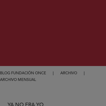
Ruta de navegación
BLOG FUNDACIÓN ONCE
ARCHIVO
ARCHIVO MENSUAL
YA NO ERA YO