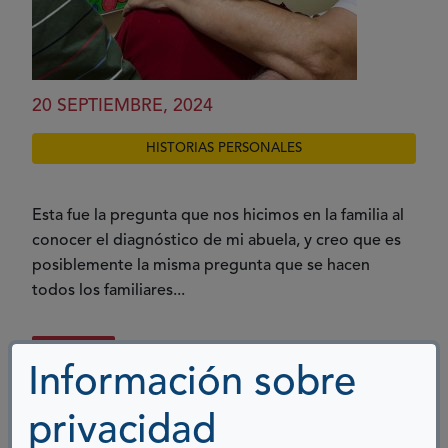
20 SEPTIEMBRE, 2024
HISTORIAS PERSONALES
Esta fue la pregunta que nos hicimos en la familia al
conocer el diagnóstico de mi abuela, y creo que es
posiblemente la misma pregunta que se hacen
todos los familiares...
Ver más
Información sobre
privacidad