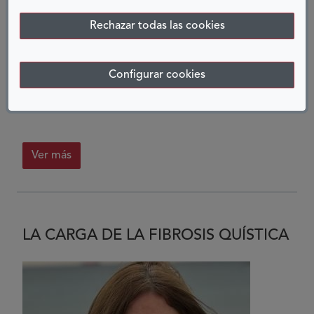
10 SEPTIEMBRE, 2024
Rechazar todas las cookies
Hola, soy Xabela y voy a contar cómo ha sido mi
Configurar cookies
experiencia en un campamento ‘Ga11y’, al que he
ido este verano por primera vez. El motivo que me
llevó a...
Ver más
LA CARGA DE LA FIBROSIS QUÍSTICA