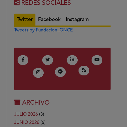
REDES SOCIALES
Twitter
Facebook
Instagram
Tweets by Fundacion_ONCE
(Abre en nueva ventana)
(Abre en nueva ventana)
(Abre en nueva ventana)
(Abre en nue
Facebook
Twitter
LinkedIn
Youtube
(Abre en nueva ven
RSS
(Abre en nueva ventana)
Telegram
(Abre en nueva ventana)
Instagram
ARCHIVO
JULIO 2026
(3)
JUNIO 2026
(6)