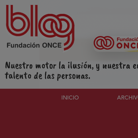
Pasar al contenido principal
Nuestro motor la ilusión, y nuestra e
talento de las personas.
Navegación principa
INICIO
ARCHI