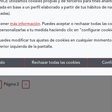
E utilizamos cookies propias y de terceros para fines analít
ada en base a un perfil elaborado a partir de tus hábitos de n
adas).
btener
más información
. Puedes aceptar o rechazar todas las c
personalizarlas a tu medida haciendo clic en "configurar cooki
edes modificar tus ajustes de cookies en cualquier momento
ferior izquierda de la pantalla.
odo
Rechazar todas las cookies
Confi
gina anterior
siguiente página
Página 2
››