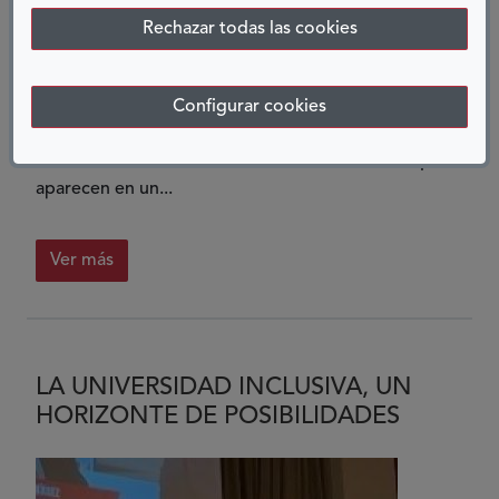
Rechazar todas las cookies
17 NOVIEMBRE, 2023
En un aula iluminada por el sol en Chervonohrad, en
Configurar cookies
el oeste de Ucrania, Bohdan, de siete años, trabaja
duro, contando con confianza las bolas verdes que
aparecen en un...
Ver más
LA UNIVERSIDAD INCLUSIVA, UN
HORIZONTE DE POSIBILIDADES