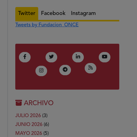
Twitter
Facebook
Instagram
Tweets by Fundacion_ONCE
(Abre en nueva ventana)
(Abre en nueva ventana)
(Abre en nueva ventana)
(Abre en nue
Facebook
Twitter
LinkedIn
Youtube
(Abre en nueva ven
RSS
(Abre en nueva ventana)
Telegram
(Abre en nueva ventana)
Instagram
ARCHIVO
JULIO 2026
(3)
JUNIO 2026
(6)
MAYO 2026
(5)