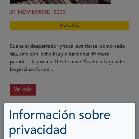
21 NOVIEMBRE, 2023
DEPORTE
Suena el despertador y toca levantarse; como cada
día, café con leche fría y a funcionar. Primera
parada… la piscina. Desde hace 25 años el agua de
las piscinas forma...
Ver más
Información sobre
LA TECNOLOGÍA DE SEGUIMIENTO
privacidad
OCULAR AYUDA A NIÑOS Y NIÑAS