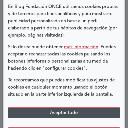
En Blog Fundación ONCE utilizamos cookies propias
Al final, el deporte me ha permitido competir,
y de terceros para fines analíticos y para mostrarte
entrenar, viajar, gestionar… vivir de manera
publicidad personalizada en base a un perfil
independiente.
elaborado a partir de tus hábitos de navegación (por
ejemplo, páginas visitadas).
Por cierto, me llamo Bea y tengo espina bífida.
Si lo desea puede obtener
más información
. Puedes
aceptar o rechazar todas las cookies pulsando los
Beatriz Álvarez Valderrama
botones inferiores o personalizarlas a tu medida
haciendo clic en "configurar cookies".
Te recordamos que puedes modificar tus ajustes de
COMPARTIR:
cookies en cualquier momento usando el botón
situado en la parte inferior izquierda de la pantalla.
Twitter
Facebook
LinkedIn
Telegram
Aceptar todo
ENTRADAS RELACIONADAS