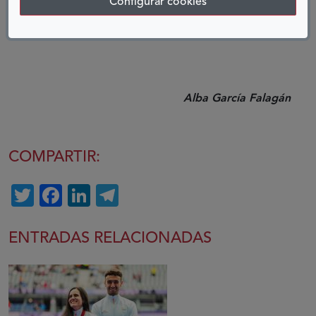
Configurar cookies
cocinado con mucho esfuerzo y a fuego lento.
Alba García Falagán
COMPARTIR:
Twitter
Facebook
LinkedIn
Telegram
ENTRADAS RELACIONADAS