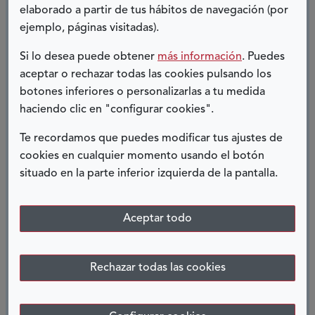
todas nosotras, y finalmente en el primer salto se
elaborado a partir de tus hábitos de navegación (por
terminaron decidiendo las medallas,
otorgándome a
ejemplo, páginas visitadas).
mí una de bronce con un salto de 4,76 metros.
Si lo desea puede obtener
más información
. Puedes
Liberados de la presión y del estrés del salto, solo nos
aceptar o rechazar todas las cookies pulsando los
quedaba disfrutar la prueba de 100 metros, que se
botones inferiores o personalizarlas a tu medida
disputaba dos días después. Diego, mi guía, y yo
haciendo clic en "configurar cookies".
estábamos contentos y teníamos claro que lo único
Te recordamos que puedes modificar tus ajustes de
que necesitábamos era disfrutar de la carrera para que
cookies en cualquier momento usando el botón
saliera bien. Salimos con la idea en la cabeza de que
situado en la parte inferior izquierda de la pantalla.
fuera cual fuera el resultado ya habíamos ganado, solo
con tener la oportunidad de correr juntos en el
máximo exponente del deporte que son unos juegos.
Aceptar todo
Corrimos en un tiempo de 12,90, marca de la
temporada, pero que no fue suficiente para pasar a la
siguiente ronda.
Rechazar todas las cookies
No obstante, mi equipo y yo nos volvimos a casa con
un buen sabor de boca por el trabajo bien hecho