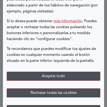
sobre todo estableciendo contactos de
elaborado a partir de tus hábitos de navegación (por
diversos/as profesionales y de diversas partes
ejemplo, páginas visitadas).
del mundo (volvemos a incidir en la diversidad de
Si lo desea puede obtener
más información
. Puedes
personas, y por consiguiente en la
aceptar o rechazar todas las cookies pulsando los
transversalidad de la accesibilidad).
botones inferiores o personalizarlas a tu medida
haciendo clic en "configurar cookies".
Formación de este tipo y de este nivel, es
Te recordamos que puedes modificar tus ajustes de
necesaria e indispensable para poder afrontar
cookies en cualquier momento usando el botón
los retos que la accesibilidad nos tiene
situado en la parte inferior izquierda de la pantalla.
preparados en nuestro día a día, tanto a nivel
personal como profesional; ya que a estas
Aceptar todo
alturas del siglo XXI en el que nos encontramos,
es ya hora de que cualquier persona en el
mundo pueda ejercer libremente su derecho a
Rechazar todas las cookies
una vida autónoma. De nosotros y nosotras, los
profesionales, depende en buena parte.