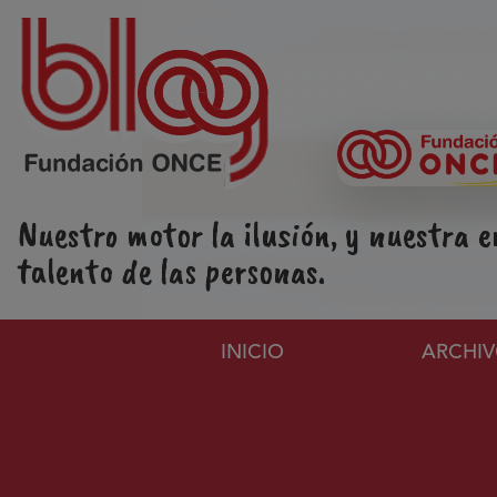
Pasar al contenido principal
Nuestro motor la ilusión, y nuestra e
talento de las personas.
Navegación principa
INICIO
ARCHI