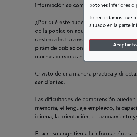
información se comprenda por la mayor p
botones inferiores o 
Te recordamos que pu
¿Por qué este auge? Diversos estudios i
situado en la parte in
de la población adulta no alcanza, por d
destreza lectora esperada para esas eda
Aceptar t
pirámide poblacional que sabemos la tend
muchas personas no comprenden gran pa
O visto de una manera práctica y direc
ser clientes.
Las dificultades de comprensión pueden 
memoria, el lenguaje empleado, la capacid
idioma, la orientación, el razonamiento y
El acceso cognitivo a la información es 