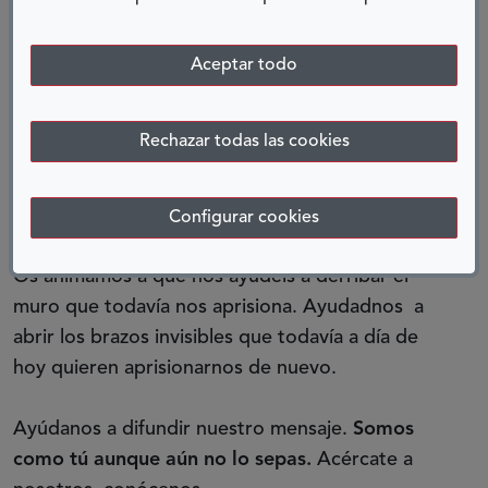
derechos? ¿Cómo te sentirías si no se te diera la
oportunidad de demostrar tus capacidades y tu
valía?
Aceptar todo
La sociedad necesita enriquecerse con cada uno
Rechazar todas las cookies
de los colectivos que la componen.
Las personas
con problemas de salud mental queremos ser
parte activa de la sociedad.
Configurar cookies
Os animamos a que nos ayudéis a derribar el
muro que todavía nos aprisiona. Ayudadnos a
abrir los brazos invisibles que todavía a día de
hoy quieren aprisionarnos de nuevo.
Ayúdanos a difundir nuestro mensaje.
Somos
como tú aunque aún no lo sepas.
Acércate a