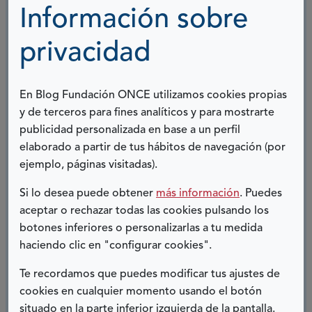
sentirnos bien.
Información sobre
Sabemos que es posible pero para ello hace
privacidad
falta también el apoyo de toda la sociedad
. A
nadie le gusta sentirse juzgado, discriminado o
En Blog Fundación ONCE utilizamos cookies propias
perder sus derechos por algo de lo que uno no
y de terceros para fines analíticos y para mostrarte
es responsable, ni por algo de lo que no hay que
publicidad personalizada en base a un perfil
avergonzarse.
elaborado a partir de tus hábitos de navegación (por
ejemplo, páginas visitadas).
Todos podemos, como sociedad, conseguir que
Si lo desea puede obtener
más información
. Puedes
eso sea posible, ser agentes activos del cambio.
aceptar o rechazar todas las cookies pulsando los
botones inferiores o personalizarlas a tu medida
¿Cómo te sentirías si te hicieran sentir mal por
haciendo clic en "configurar cookies".
parecer diferente? ¿Cómo te sentirías si te
apartaran por tener un problema de salud
Te recordamos que puedes modificar tus ajustes de
cookies en cualquier momento usando el botón
mental? ¿Cómo te sentirías si te quitaran tus
situado en la parte inferior izquierda de la pantalla.