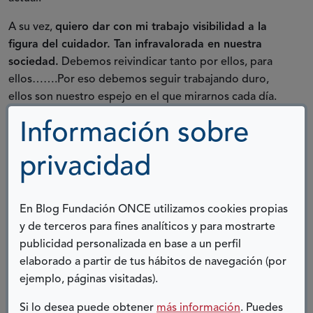
A su vez,
quiero dar con mi trabajo visibilidad a la
figura del cuidador. Tan infravalorada en nuestra
sociedad.
Debemos reivindicar tanto por ellos, para
ellos…….Por eso debemos seguir trabajando duro,
ellos son nuestro espejo en el que mirarnos cada día.
Información sobre
Ana B. Sánchez Toribio,
privacidad
trabajadora social
En Blog Fundación ONCE utilizamos cookies propias
y de terceros para fines analíticos y para mostrarte
COMPARTIR:
publicidad personalizada en base a un perfil
elaborado a partir de tus hábitos de navegación (por
Twitter
Facebook
LinkedIn
Telegram
ejemplo, páginas visitadas).
Si lo desea puede obtener
más información
. Puedes