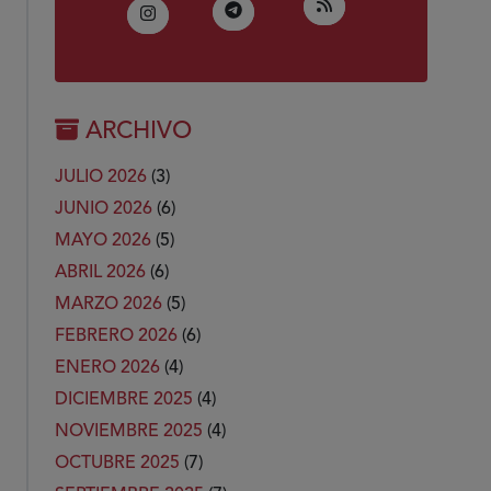
(Abre en nueva ven
RSS
(Abre en nueva ventana)
Telegram
(Abre en nueva ventana)
Instagram
ARCHIVO
JULIO 2026
(3)
JUNIO 2026
(6)
MAYO 2026
(5)
ABRIL 2026
(6)
MARZO 2026
(5)
FEBRERO 2026
(6)
ENERO 2026
(4)
DICIEMBRE 2025
(4)
NOVIEMBRE 2025
(4)
OCTUBRE 2025
(7)