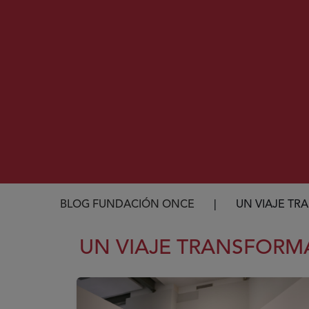
Ruta de navegación
BLOG FUNDACIÓN ONCE
UN VIAJE T
UN VIAJE TRANSFOR