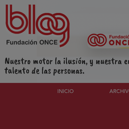
Pasar al contenido principal
Nuestro motor la ilusión, y nuestra e
talento de las personas.
Navegación principa
INICIO
ARCHI