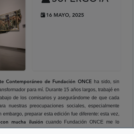
16 MAYO, 2025
ha sido, sin
Arte Contemporáneo de Fundación ONCE
ransformador para mí. Durante 15 años largos, trabajé en
 trabajo de los comisarios y asegurándome de que cada
jara nuestras preocupaciones sociales, especialmente
 embargo, preparar esta edición fue diferente: esta vez,
cuando Fundación ONCE me lo
 con mucha ilusión