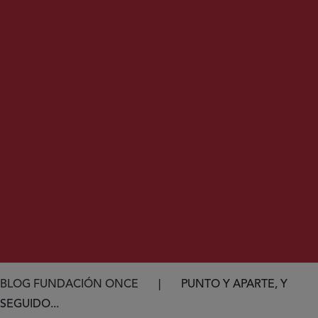
Ruta de navegación
BLOG FUNDACIÓN ONCE
PUNTO Y APARTE, Y
SEGUIDO...