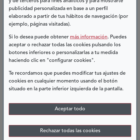
y de terceros para fines analíticos y para mostrarte
pueden ofrecer muchas cosas y no me van a pedir nada.
publicidad personalizada en base a un perfil
Que se sienten bien ayudándome, que dosifican su
elaborado a partir de tus hábitos de navegación (por
tiempo para regalarme un poquito cada día. Solo una
ejemplo, páginas visitadas).
mirada, un gesto o una palabra son suficientes para
Si lo desea puede obtener
más información
. Puedes
recordarme que quiero seguir.
aceptar o rechazar todas las cookies pulsando los
botones inferiores o personalizarlas a tu medida
Cada minuto que pasa estoy más seguro de que formo
haciendo clic en "configurar cookies".
parte de esta sociedad, que tengo funciones y debo ser
consecuente. Estar enfermo no es una condición de
Te recordamos que puedes modificar tus ajustes de
vida impuesta por mi destino ni una condenación
cookies en cualquier momento usando el botón
obligada de mi enfermedad. Ni voy a llorar ni me voy a
situado en la parte inferior izquierda de la pantalla.
regodear en mi mala suerte, para eso tengo mucho
tiempo. Lloraré cuando mi familia me aparte, mis amigos
Aceptar todo
no quieran compartir ilusiones, no encuentre a nadie a
quien agarrarme para andar o cuando la soledad me
encierre entre paredes lacradas de hastío y
Rechazar todas las cookies
desesperanza. Pero hasta que eso llegue, voy a andar