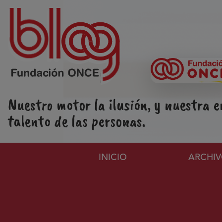
Pasar al contenido principal
Nuestro motor la ilusión, y nuestra e
talento de las personas.
Navegación principa
INICIO
ARCHI