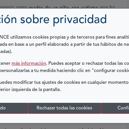
periencia como
que ha
madre de un niño con autismo
a iniciativa de Autismo Burgos y Fundación Miradas
ión sobre privacidad
rollado gracias a la aportación solidaria de los
s Sociales en su Declaración de la Renta.
E utilizamos cookies propias y de terceros para fines analít
és de la Asociación de Padres de Personas con Autismo
ada en base a un perfil elaborado a partir de tus hábitos de n
en una de las reuniones iniciales que mantuvimos
aña,
adas).
amos pidiendo valoración para Bruno porque veíamos que
btener
más información
. Puedes aceptar o rechazar todas las c
laron del programa, de sus objetivos, metodología y
personalizarlas a tu medida haciendo clic en "configurar cooki
edes modificar tus ajustes de cookies en cualquier momento
ositivas. En primer lugar, el acompañamiento de los
ferior izquierda de la pantalla.
 difícil y doloroso para nosotros, que, como familia, nos
de otra parte, la formación significativa para entender,
odo
Rechazar todas las cookies
Confi
nera escalonada, pudiéndolo aplicar en casa, en cada