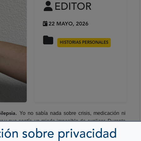
EDITOR
22 MAYO, 2026
HISTORIAS PERSONALES
Yo no sabía nada sobre crisis, medicación ni
ilepsia.
ar y que sentía un miedo imposible de explicar. Durante
sultas, pruebas y momentos muy duros. Hasta casi los
ión sobre privacidad
ón genética.