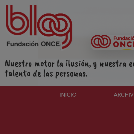
Pasar al contenido principal
Nuestro motor la ilusión, y nuestra e
talento de las personas.
Navegación principa
INICIO
ARCHI