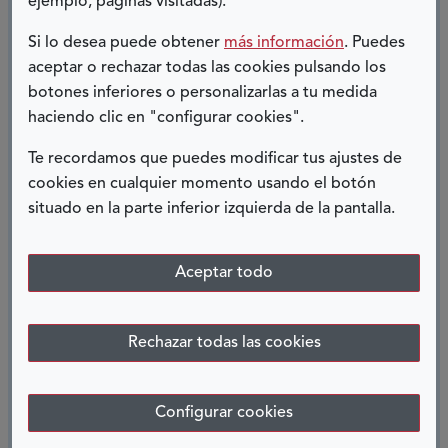
ejemplo, páginas visitadas).
COMPARTIR:
Si lo desea puede obtener
más información
. Puedes
Twitter
Facebook
LinkedIn
Telegram
aceptar o rechazar todas las cookies pulsando los
botones inferiores o personalizarlas a tu medida
haciendo clic en "configurar cookies".
ENTRADAS RELACIONADAS
Te recordamos que puedes modificar tus ajustes de
cookies en cualquier momento usando el botón
situado en la parte inferior izquierda de la pantalla.
Aceptar todo
CAMBIÓ MI VIDA PARA SIEMPRE
Rechazar todas las cookies
24 julio, 2026
Configurar cookies