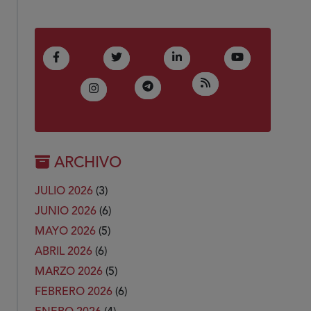
(Abre en nueva ventana)
(Abre en nueva ventana)
(Abre en nueva ventana)
(Abre en nue
Facebook
Twitter
LinkedIn
Youtube
(Abre en nueva ven
RSS
(Abre en nueva ventana)
Telegram
(Abre en nueva ventana)
Instagram
ARCHIVO
JULIO 2026
(3)
JUNIO 2026
(6)
MAYO 2026
(5)
ABRIL 2026
(6)
MARZO 2026
(5)
FEBRERO 2026
(6)