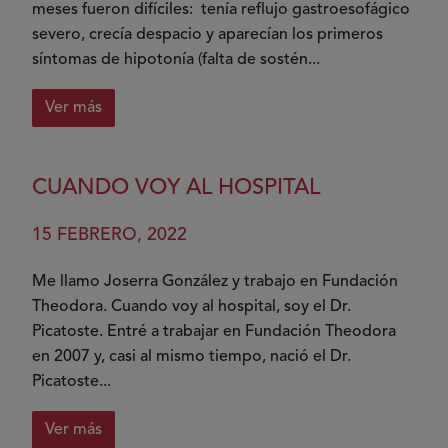
meses fueron difíciles: tenía reflujo gastroesofágico
severo, crecía despacio y aparecían los primeros
síntomas de hipotonía (falta de sostén...
Ver más
sobre
El
periplo
CUANDO VOY AL HOSPITAL
de
un
15 FEBRERO, 2022
diagnóstico
Me llamo Joserra González y trabajo en Fundación
Theodora. Cuando voy al hospital, soy el Dr.
Picatoste. Entré a trabajar en Fundación Theodora
en 2007 y, casi al mismo tiempo, nació el Dr.
Picatoste...
Ver más