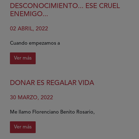
DESCONOCIMIENTO... ESE CRUEL
ENEMIGO...
02 ABRIL, 2022
Cuando empezamos a
Ver más
sobre
Desconocimiento...
ese
DONAR ES REGALAR VIDA
cruel
enemigo...
30 MARZO, 2022
Me llamo Florenciano Benito Rosario,
Ver más
sobre