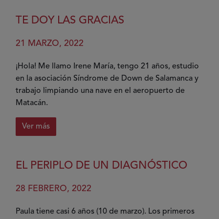
Donar
es
TE DOY LAS GRACIAS
regalar
vida
21 MARZO, 2022
¡Hola! Me llamo Irene María, tengo 21 años, estudio
en la asociación Síndrome de Down de Salamanca y
trabajo limpiando una nave en el aeropuerto de
Matacán.
Ver más
sobre
Te
doy
EL PERIPLO DE UN DIAGNÓSTICO
las
gracias
28 FEBRERO, 2022
Paula tiene casi 6 años (10 de marzo). Los primeros