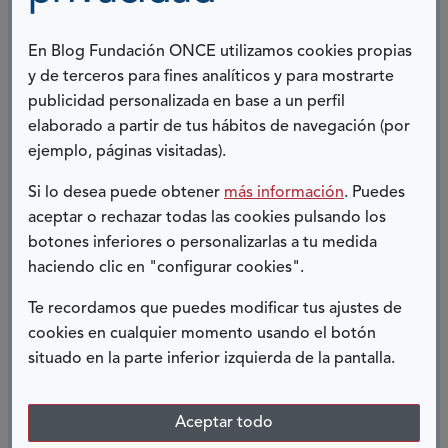
la
paz
Nunca imaginé con 36 años y una salud
En Blog Fundación ONCE utilizamos cookies propias
aparentemente fuerte la sorpresa amarga que me
y de terceros para fines analíticos y para mostrarte
tenía reservada el destino. Aquel bultito que me
publicidad personalizada en base a un perfil
descubrí en el pecho y que no parecía nada grave,
elaborado a partir de tus hábitos de navegación (por
después de una...
ejemplo, páginas visitadas).
Ver más
Si lo desea puede obtener
más información
. Puedes
sobre
aceptar o rechazar todas las cookies pulsando los
El
botones inferiores o personalizarlas a tu medida
ángel
SIN INVESTIGACIÓN NO HAY
haciendo clic en "configurar cookies".
verde
FUTURO
Te recordamos que puedes modificar tus ajustes de
29 OCTUBRE, 2021
cookies en cualquier momento usando el botón
situado en la parte inferior izquierda de la pantalla.
Soy Noemí, paciente de síndrome de dolor regional
complejo desde 2015 e implantada de
Aceptar todo
neuroestimulador medular desde 2017. El síndrome