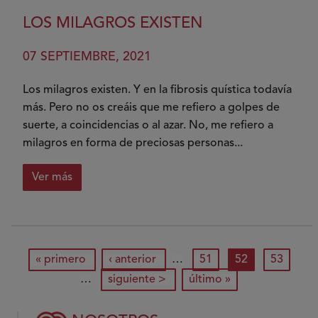
La
suerte
LOS MILAGROS EXISTEN
de
tener
07 SEPTIEMBRE, 2021
a
alguien
Los milagros existen. Y en la fibrosis quística todavía
más. Pero no os creáis que me refiero a golpes de
suerte, a coincidencias o al azar. No, me refiero a
milagros en forma de preciosas personas...
Ver más
sobre
Los
milagros
existen
Paginación
primera página
página anterior
página
página actual
página
« primero
‹ anterior
…
51
52
53
siguiente página
última página
…
siguiente >
último »