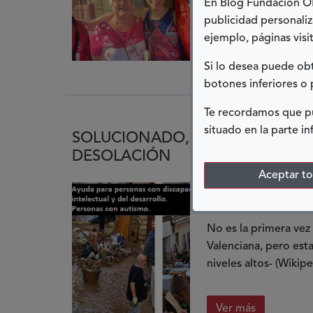
En Blog Fundación ONC
publicidad personaliz
Ver más
ejemplo, páginas visit
Si lo desea puede o
botones inferiores o 
Te recordamos que pu
situado en la parte in
SOLUCIONADO, LA ÚNICA PALAB
DESOLACIÓN
Aceptar t
03 DICIEMBRE, 20
No es la primera vez
Valenciana, pero est
niveles altos- (Wikipe
Ver más