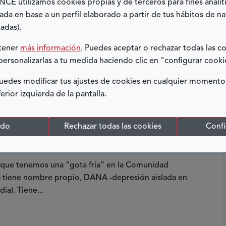
E utilizamos cookies propias y de terceros para fines analít
ada en base a un perfil elaborado a partir de tus hábitos de n
adas).
btener
más información
. Puedes aceptar o rechazar todas las c
personalizarlas a tu medida haciendo clic en "configurar cooki
edes modificar tus ajustes de cookies en cualquier momento
ferior izquierda de la pantalla.
RA DE ALIENTO EN MEDIO DE LA
odo
Rechazar todas las cookies
Confi
24
DERECHOS
 que tenemos una “gota fría” en la Comunidad
a tiene nombre propio, DANA -depresión aislada en
dia). Tiene...