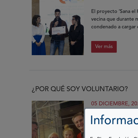
El proyecto ‘Sana el
vecina que durante 
condenado a cargar c
Ver más
¿POR QUÉ SOY VOLUNTARIO?
05 DICIEMBRE, 20
Informac
Hola, me llamo Edua
ONCE desde marzo d
por qué soy voluntar