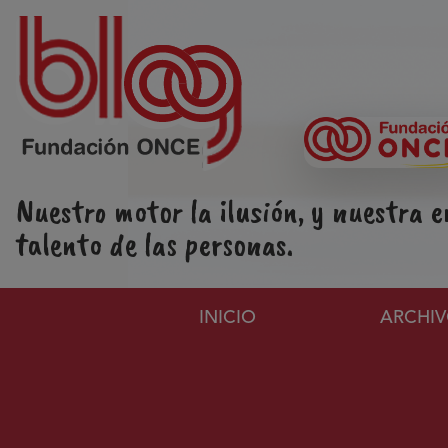
Pasar al contenido principal
Nuestro motor la ilusión, y nuestra e
talento de las personas.
Navegación principa
INICIO
ARCHI