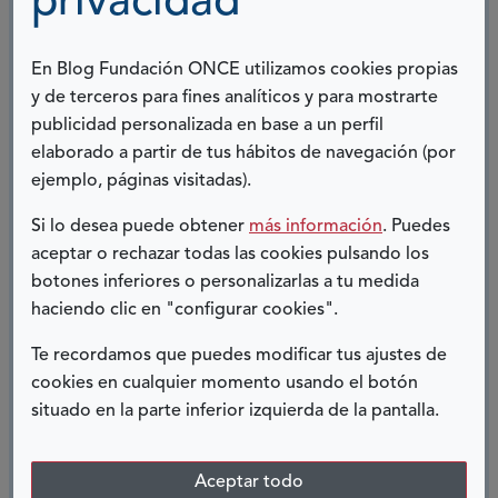
privacidad
complementarios. Corren paralelos y si
coinciden... ¡Fantástico! Que a algunas personas
con discapacidad se les impida la libertad de
En Blog Fundación ONCE utilizamos cookies propias
amar, de tener sexo, de desear, de satisfacer una
y de terceros para fines analíticos y para mostrarte
necesidad vital, sigue estableciendo ese doble
publicidad personalizada en base a un perfil
elaborado a partir de tus hábitos de navegación (por
rasero entre ciudadanos de primer y segundo
ejemplo, páginas visitadas).
nivel. Que los jueces puedan tener la capacidad
de decidir sobre la voluntad individual de la
Si lo desea puede obtener
más información
. Puedes
persona que en su sano juicio afronta un futuro
aceptar o rechazar todas las cookies pulsando los
con otra persona, es de "juzgado de guardia" (o
botones inferiores o personalizarlas a tu medida
haciendo clic en "configurar cookies".
quizás mejor no).
Te recordamos que puedes modificar tus ajustes de
El matrimonio, la pareja, las uniones de hecho,
cookies en cualquier momento usando el botón
"vivir en pecado", cohabitar con tu pareja...
situado en la parte inferior izquierda de la pantalla.
¡Llámalo como quieras!, es
cosa DE DOS
. Que
un tercero entre a decidir sobre esa relación es
Aceptar todo