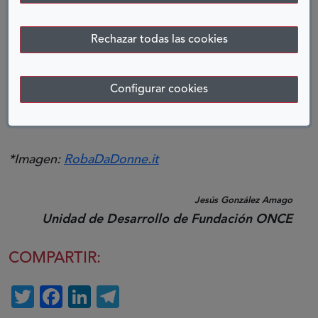
meter un palo en la rueda del amor, o del sexo,
que no es lo mismo, pero en esta partida juegan
Rechazar todas las cookies
el mismo papel.
Marilyn también dijo: "El amor no necesita ser
Configurar cookies
perfecto, sólo necesita ser verdadero". Y en
eso, ni los jueces deben dar fe.
*Imagen:
RobaDaDonne.it
Jesús González Amago
Unidad de Desarrollo de Fundación ONCE
COMPARTIR:
Twitter
Facebook
LinkedIn
Telegram