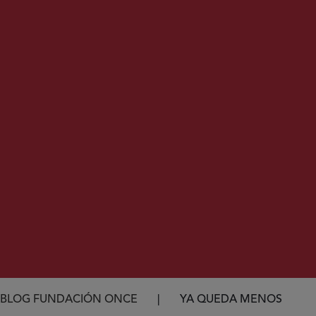
Ruta de navegación
BLOG FUNDACIÓN ONCE
YA QUEDA MENOS