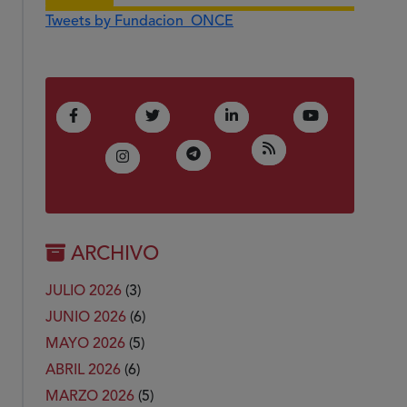
Tweets by Fundacion_ONCE
(Abre en nueva ventana)
(Abre en nueva ventana)
(Abre en nueva ventana)
(Abre en nue
Facebook
Twitter
LinkedIn
Youtube
(Abre en nueva ven
RSS
(Abre en nueva ventana)
Telegram
(Abre en nueva ventana)
Instagram
ARCHIVO
JULIO 2026
(3)
JUNIO 2026
(6)
MAYO 2026
(5)
ABRIL 2026
(6)
MARZO 2026
(5)