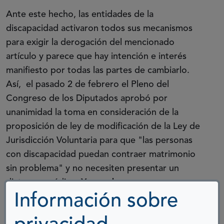
Ante este hecho, las entidades de la
discapacidad activaron todos sus mecanismos
para exigir la derogación del mencionado
artículo y parece que hay intención e interés
manifiesto por todas las partes de cambiarlo.
Así, el pasado 2 de febrero el Pleno del
Congreso de los Diputados aprobó por
unanimidad la toma en consideración de la
proposición de ley de modificación de la Ley de
Jurisdicción Voluntaria para que "las personas
con discapacidad puedan contraer matrimonio
sin problema" y no necesiten presentar un
dictamen médico.
Ya queda menos
.
Información sobre
Ni el sexo es amor, ni el amor es sexo. Son