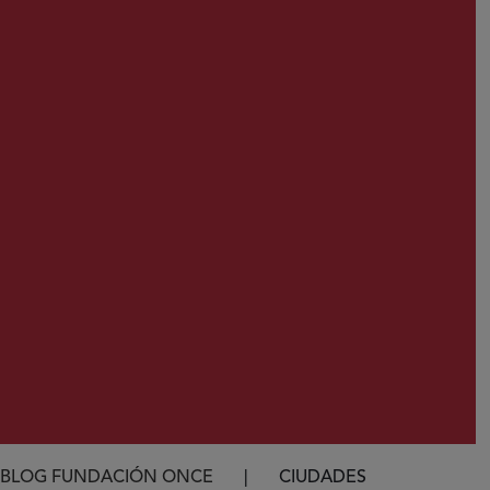
Ruta de navegación
BLOG FUNDACIÓN ONCE
CIUDADES