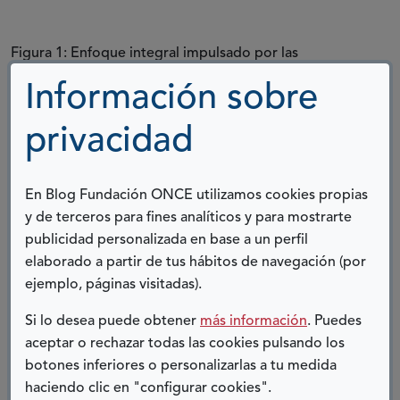
Figura 1: Enfoque integral impulsado por las
necesidades para el diseño de espacios públicos
Información sobre
inclusivos (3).
privacidad
Como se dijo, la ciudad es un sistema de subsistemas
que necesitan trabajar juntos en un nivel relacional
como un todo, y solo al aumentar la interacción
En Blog Fundación ONCE utilizamos cookies propias
entre los usuarios espaciales y los actores relevantes
y de terceros para fines analíticos y para mostrarte
del espacio, e incorporando la dimensión de
publicidad personalizada en base a un perfil
inclusión, la ciudad se convertirá verdaderamente en
elaborado a partir de tus hábitos de navegación (por
inteligente.
El enfoque holístico es,
por lo tanto,
un
ejemplo, páginas visitadas).
punto crucial del funcionamiento de una Smart
City.
Si lo desea puede obtener
más información
. Puedes
aceptar o rechazar todas las cookies pulsando los
botones inferiores o personalizarlas a tu medida
haciendo clic en "configurar cookies".
Nataša Rebernik,