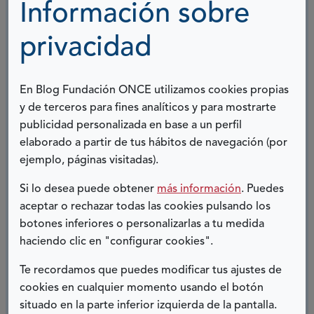
Información sobre
Bífida en España,
bajo la campaña
“Apuesta por
nuestro talento”,
me gustaría recalcar lo importante
privacidad
que es que todas las personas puedan optar a un
empleo de calidad en igualdad de condiciones. Y
lo
vital que es que tanto las empresas como las
En Blog Fundación ONCE utilizamos cookies propias
personas apuesten por el talento de cada persona,
y de terceros para fines analíticos y para mostrarte
con o sin discapacidad, y no por las limitaciones.
publicidad personalizada en base a un perfil
elaborado a partir de tus hábitos de navegación (por
ejemplo, páginas visitadas).
Si lo desea puede obtener
más información
. Puedes
Virginia González
aceptar o rechazar todas las cookies pulsando los
botones inferiores o personalizarlas a tu medida
haciendo clic en "configurar cookies".
Te recordamos que puedes modificar tus ajustes de
COMPARTIR:
cookies en cualquier momento usando el botón
Twitter
Facebook
LinkedIn
Telegram
situado en la parte inferior izquierda de la pantalla.