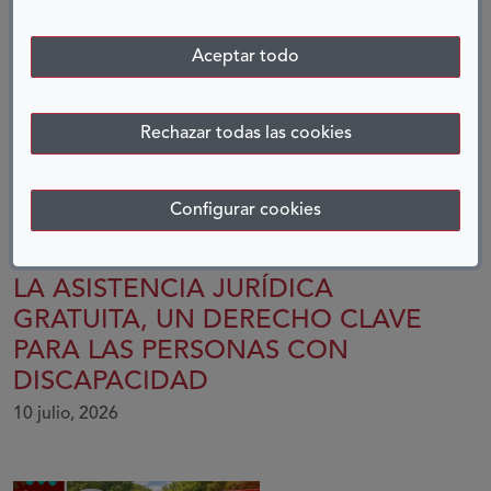
Aceptar todo
ENTRADAS RELACIONADAS
Rechazar todas las cookies
Configurar cookies
LA ASISTENCIA JURÍDICA
GRATUITA, UN DERECHO CLAVE
PARA LAS PERSONAS CON
DISCAPACIDAD
10 julio, 2026