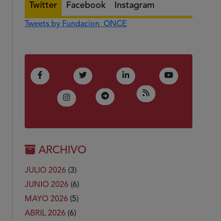
Twitter
Facebook
Instagram
Tweets by Fundacion_ONCE
(Abre en nueva ventana)
(Abre en nueva ventana)
(Abre en nueva ventana)
(Abre en nue
Facebook
Twitter
LinkedIn
Youtube
(Abre en nueva ven
RSS
(Abre en nueva ventana)
Telegram
(Abre en nueva ventana)
Instagram
ARCHIVO
JULIO 2026
(3)
JUNIO 2026
(6)
MAYO 2026
(5)
ABRIL 2026
(6)