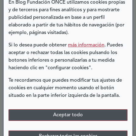
la figura del cuidador,
tan infravalorada en
En Blog Fundación ONCE utilizamos cookies propias
nuestra sociedad, y recordar que
las personas
y de terceros para fines analíticos y para mostrarte
publicidad personalizada en base a un perfil
mayores son el espejo en que mirarnos cada
elaborado a partir de tus hábitos de navegación (por
día.
ejemplo, páginas visitadas).
Si lo desea puede obtener
más información
. Puedes
Ana B. Sánchez Toribio,
aceptar o rechazar todas las cookies pulsando los
trabajadora social
botones inferiores o personalizarlas a tu medida
haciendo clic en "configurar cookies".
COMPARTIR:
Te recordamos que puedes modificar tus ajustes de
cookies en cualquier momento usando el botón
Twitter
Facebook
LinkedIn
Telegram
situado en la parte inferior izquierda de la pantalla.
ENTRADAS RELACIONADAS
Aceptar todo