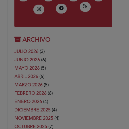
(Abre en nueva ven
RSS
(Abre en nueva ventana)
Telegram
(Abre en nueva ventana)
Instagram
ARCHIVO
JULIO 2026
(3)
JUNIO 2026
(6)
MAYO 2026
(5)
ABRIL 2026
(6)
MARZO 2026
(5)
FEBRERO 2026
(6)
ENERO 2026
(4)
DICIEMBRE 2025
(4)
NOVIEMBRE 2025
(4)
OCTUBRE 2025
(7)