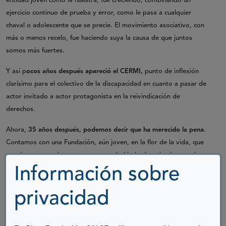
entidad joven como la nuestra, fue creciendo, combinando un
ejercicio continuo de prueba y error, como le pasa a cualquier
chaval o adolescente que se precie. El movimiento asociativo, con
más o menos recelo, fue haciendo suya la causa de que juntos
somos más fuertes.
Y así p
ocos años después apareció el CERMI,
punto de inflexión
clarísimo para el colectivo de la discapacidad en cuanto a pasar de
actor invitado a actor protagonista en la reivindicación de
derechos.
Ahora,
35 años después, podemos decir que ha merecido la pena.
Contamos con una Fundación, aún joven, en la flor de la vida, que
se reinventa continuamente, que está al lado de quien lo necesita,
con humildad, con cariño, humana por encima de todo. Y esa es la
Información sobre
casa que nos gusta. De aquella época aún quedamos cuatro
privacidad
jóvenes, Geli, Araceli, Alicia…
Hoy soplamos las velas.