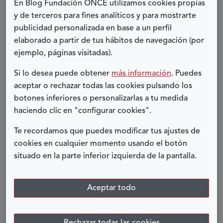
En Blog Fundación ONCE utilizamos cookies propias
En casa estamos de cumpleaños.
y de terceros para fines analíticos y para mostrarte
publicidad personalizada en base a un perfil
elaborado a partir de tus hábitos de navegación (por
Alberto Vaquero
ejemplo, páginas visitadas).
Si lo desea puede obtener
más información
. Puedes
aceptar o rechazar todas las cookies pulsando los
botones inferiores o personalizarlas a tu medida
COMPARTIR:
haciendo clic en "configurar cookies".
Te recordamos que puedes modificar tus ajustes de
Twitter
Facebook
LinkedIn
Telegram
cookies en cualquier momento usando el botón
situado en la parte inferior izquierda de la pantalla.
ENTRADAS RELACIONADAS
Aceptar todo
Rechazar todas las cookies