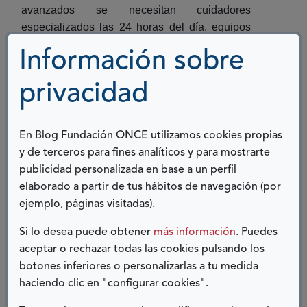
avanzados se necesitan cuidadores
especializados las 24 horas del día, equipos
como grúa, comunicadores, respiradores,
Información sobre
aspiradores, cama articulada, etc., además de
fisioterapia, logopedia, psicología. .etc . Y
privacidad
desde la sanidad pública el paciente solo
recibe las citas de Neurología y en algunas
comunidades, no en todas, ayudas mínimas
En Blog Fundación ONCE utilizamos cookies propias
que de media no llegan a 10.000€.
y de terceros para fines analíticos y para mostrarte
publicidad personalizada en base a un perfil
Es en esta situación cuando las asociaciones
elaborado a partir de tus hábitos de navegación (por
de pacientes asistenciales como adELA
ejemplo, páginas visitadas).
cubren las necesidades de los afectados de
ELA proporcionándoles el equipamiento
Si lo desea puede obtener
más información
. Puedes
necesario: tablet, camas articuladas, grúas,
aceptar o rechazar todas las cookies pulsando los
sillas, etc. (adELA dispone de un banco de
botones inferiores o personalizarlas a tu medida
equipos con más de 1.500 elementos que cede
haciendo clic en "configurar cookies".
a los pacientes de forma gratuita). También con